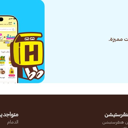
 مميزة.
نقرستيشن
متواجدين
 هنقرستيشن
الدمام