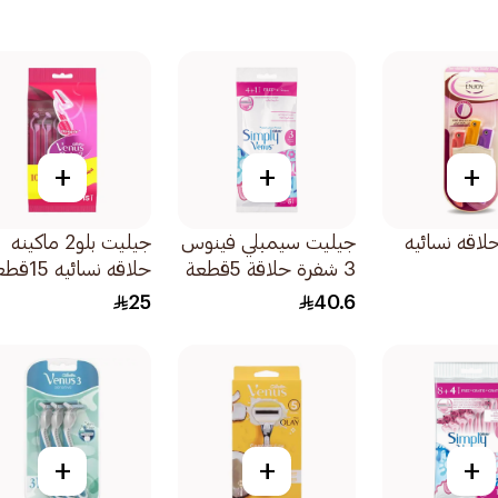
+
+
+
اقه نسائيه
جيليت سيمبلي فينوس
جيليت بلو2 ماكينه
3 شفرة حلاقة 5قطعة
حلاقه نسائيه 15قطعة
25
40.6
+
+
+