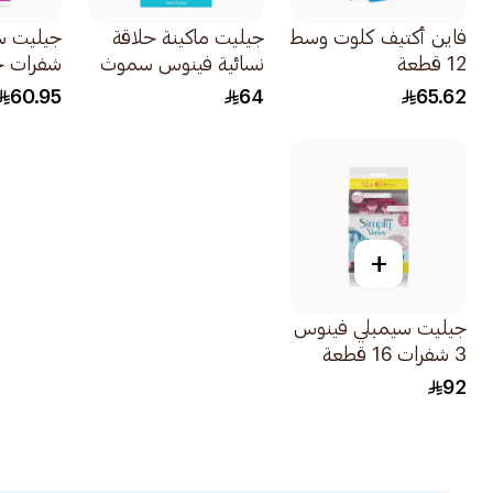
فاين أكتيف كلوت وسط
جيليت ماكينة حلاقة
12 قطعة
نسائية فينوس سموث
شفرات ح
مقبض واحد وغيارين
للاستخدا
60.95
64
65.62
3قطعة
للنساء 12قطعة
+
جيليت سيمبلي فينوس
3 شفرات 16 قطعة
حقيبة 124
92