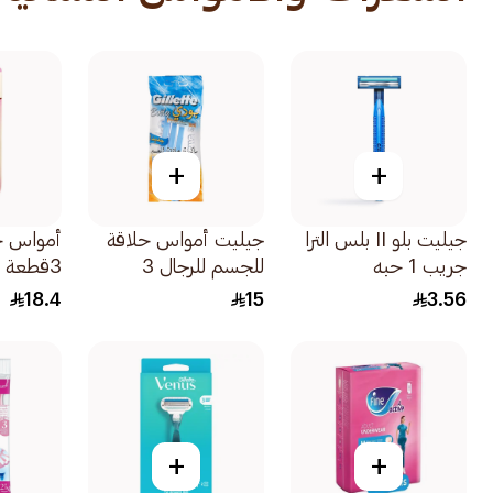
+
+
جيليت بلو II بلس الترا
جيليت أمواس حلاقة
أمواس حل
جريب 1 حبه
للجسم للرجال 3
3قطعة
شفرات 1علبة
18.4
15
3.56
+
+