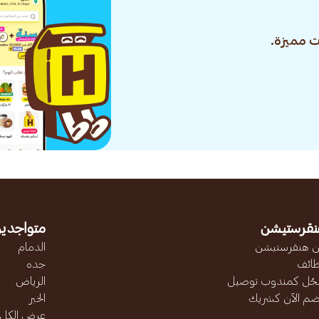
 مميزة.
نقرستيشن
متواجدين
 هنقرستيشن
الدمام
ائف
جده
ّل كمندوب توصيل
الرياض
ضم الآن كشريك
الخبر
عرض الكل..