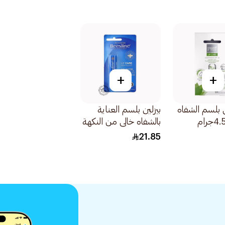
+
+
ي بلسم الشفاه
بيزلين بلسم العناية
بالشفاه خالي من النكهة
وغني بالفيتامينات وبي
21.85
كاروتين 4.5جرام