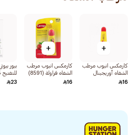
+
+
كارمكس انبوب مرطب
كارمكس انبوب مرطب
بيور بيوت
الشفاه أوريجينال
الشفاه فراولة (8591)
للتفتيح 4.5جرام
كلاسيك (8515) 10جم
10جم
23
16
16