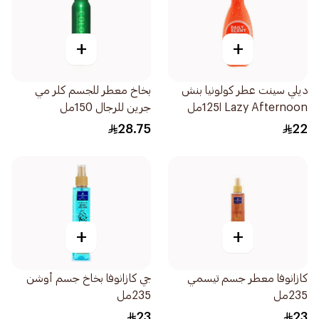
+
+
ديلي سينت عطر كولونيا بنش
بخاخ معطر للجسم كلر مي
Lazy Afternoon ا125مل
جرين للرجال 150مل
28.75
22
+
+
كازانوفا معطر جسم تيسمي
جي كازانوفا بخاخ جسم أوشن
235مل
235مل
23
23