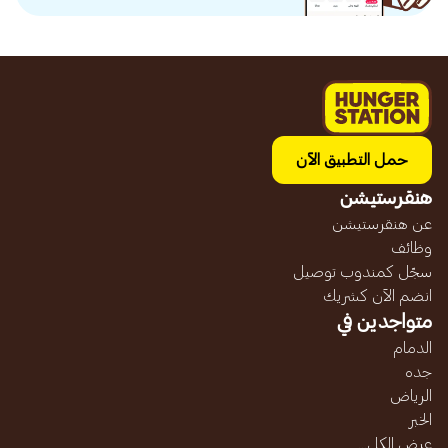
حمل التطبيق الآن
هنقرستيشن
عن هنقرستيشن
وظائف
سجّل كمندوب توصيل
انضم الآن كشريك
متواجدين في
الدمام
جده
الرياض
الخبر
عرض الكل...