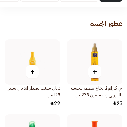
عطور الجسم
+
+
جي كازانوفا بخاخ معطر للجسم
ديلي سينت معطر انديان سمر
بالنيرولي والياسمين 235مل
125مل
22
23