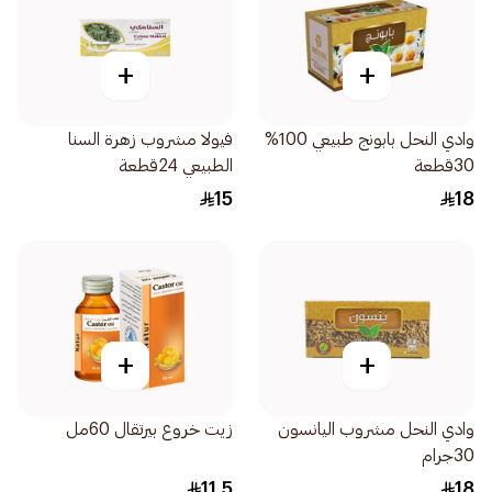
+
+
وادي النحل بابونج طبيعي 100%
فيولا مشروب زهرة السنا
30قطعة
الطبيعي 24قطعة
15
18
+
+
وادي النحل مشروب اليانسون
زيت خروع بيرتقال 60مل
30جرام
11.5
18