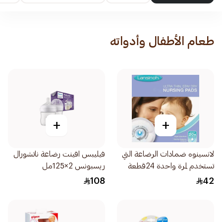
طعام الأطفال وأدواته
+
+
لانسينوه ضمادات الرضاعة التي
فيليبس افينت رضاعة ناتشورال
تستخدم لمرة واحدة 24قطعة
ريسبونس 2×125مل
108
42