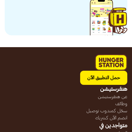
حمل التطبيق الآن
هنقرستيشن
عن هنقرستيشن
وظائف
سجّل كمندوب توصيل
انضم الآن كشريك
متواجدين في