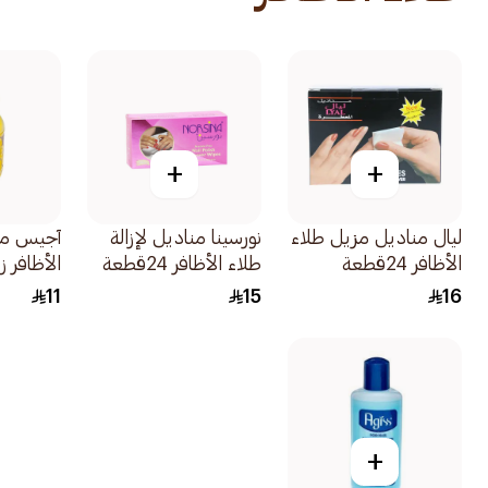
+
+
ليال مناديل مزيل طلاء
نورسينا مناديل لإزالة
آجيس مز
الأظافر 24قطعة
طلاء الأظافر 24قطعة
الأظافر زه
60مل
11
15
16
+