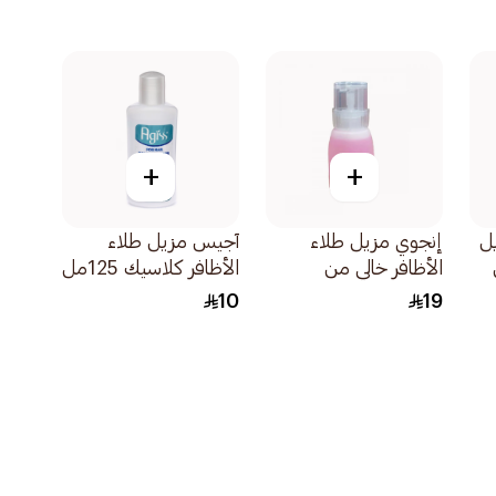
+
+
ل
إنجوي مزيل طلاء
آجيس مزيل طلاء
الأظافر خالي من
الأظافر كلاسيك 125مل
الأسيتون 150مل
10
19