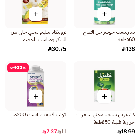
+
+
مذرنيست جوميز خل التفاح
تروبيكانا سليم محلي خالي من
60قطعة
السكر ومناسب للحمية
100×2جرام
30.75
138
off
33
%
+
+
كانديريل ستيفيا محلي بسعرات
فونت اكتيف ديابست 200مل
حرارية قليلة 50قطعة
7.37
11
18.99