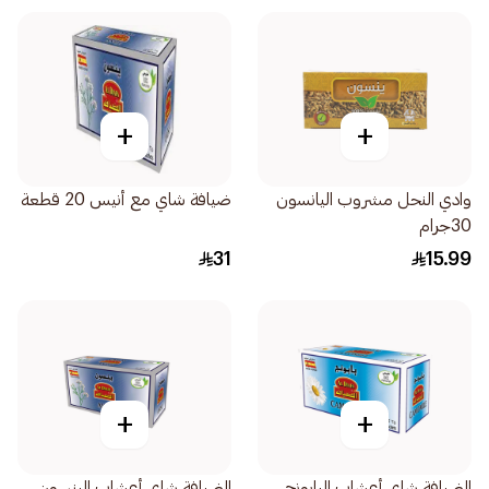
+
+
وادي النحل مشروب اليانسون
ضيافة شاي مع أنيس 20 قطعة
30جرام
31
15.99
+
+
الضيافة شاي أعشاب البابونج
الضيافة شاي أعشاب الينسون