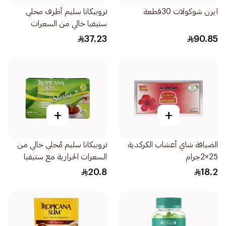
ايرن شوكولات 30قطعة
تروبيكانا سليم أظرف محلي
ستيفيا خالي من السعرات
100×2.5جرام
37.23
90.85
+
+
الضيافة شاي أعشاب الكركدية
تروبيكانا سليم مُحلي خالي من
25×2جرام
السعرات الحرارية مع ستيفيا
50قطعة
20.8
18.2