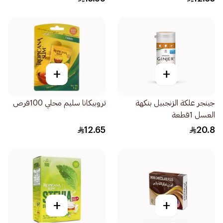
+
+
جينجر علكة الزنجبيل بنكهة
تروبيكانا سليم محلي 100قرص
العسل 1قطعة
12.65
20.8
+
+