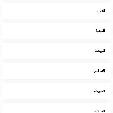
الريان
المنيفية
النهضة
الاندلس
السهباء
اليمامة