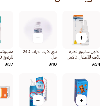
+
+
افالون سالينوز قطرة
بيبي لايت شراب 240
دنتينوك
للأنف للأطفال 20مل
مل
للرضع 100مل
37
10
34
+
+