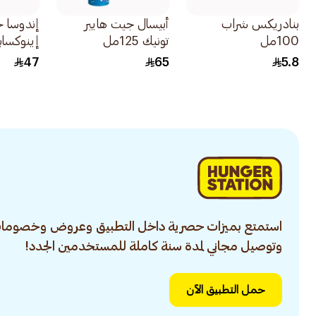
بنادريكس شراب
أبيسال جيت هايبر
إندوسا ح
100مل
تونيك 125مل
إينوكساب
مملوءة 0.6مل
47
65
5.8
استمتع بميزات حصرية داخل التطبيق وعروض وخصومات
وتوصيل مجاني لمدة سنة كاملة للمستخدمين الجدد!
حمل التطبيق الآن