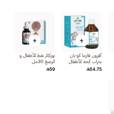
+
+
أفرون فارما كو-بان
نوركالم نقط للأطفال و
شراب كحة للأطفال
الرضع 30مل
خالي من السكر 100مل
59
54.75