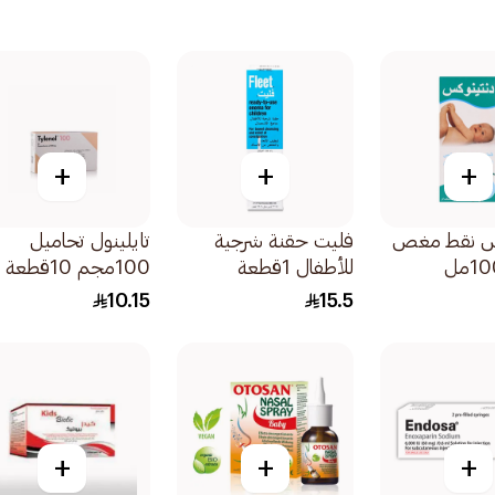
+
+
+
س نقط مغص
فليت حقنة شرجية
تايلينول تحاميل
للأطفال 1قطعة
100مجم 10قطعة
10.15
15.5
+
+
+