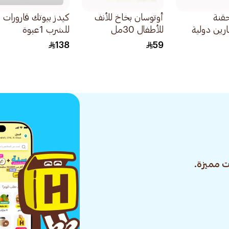
قنة
أوتوسان بخاخ للأنف
كيدز بيوتك قارورات
ارين دولية
للأطفال 30مل
للشرب 1عبوة
138
59
 مميزة.