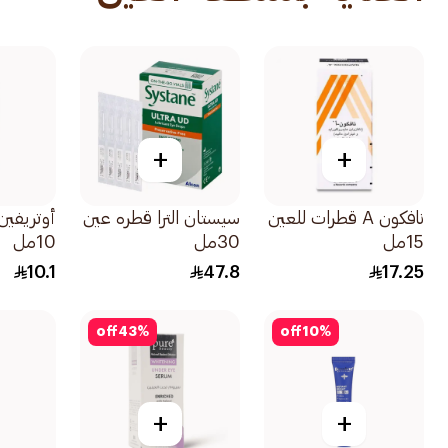
+
+
نافكون A قطرات للعين
سيستان الترا قطره عين
15مل
30مل
10مل
10.1
47.8
17.25
off
43
%
off
10
%
+
+