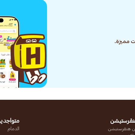
 مميزة.
نقرستيشن
متواجدين
 هنقرستيشن
الدمام