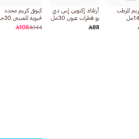
ريم المرطب
أرتلاك إكتوين إس دي
كيوفى كريم مجدد
يو قطرات عيون 30مل
لحيويه للعينين 30جرام
108
144
88