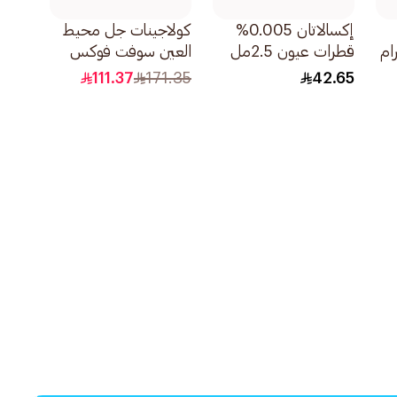
إكسالاتان 0.005%
كولاجينات جل محيط
قطرات عيون 2.5مل
العين سوفت فوكس
30مل
111.37
171.35
42.65