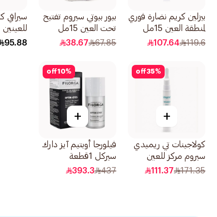
بيزلين كريم نضارة فوري
بيور بيوتي سيروم تفتيح
سيرافي ك
لمنطقة العين 15مل
تحت العين 15مل
للعينين 14مل
95.88
38.67
67.85
107.64
119.6
off
10
%
off
35
%
+
+
كولاجينات تي ريميدي
فيلورجا أوبتيم آيز دارك
سيروم مركز للعين
سيركل 1قطعة
15مل
393.3
437
111.37
171.35