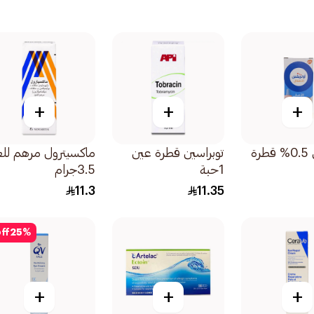
+
+
+
أوتريفين 0.5% قطرة
توبراسين قطرة عين
ماكسيترول مرهم لل
1حبة
3.5جرام
11.3
11.35
ff
25
%
+
+
+