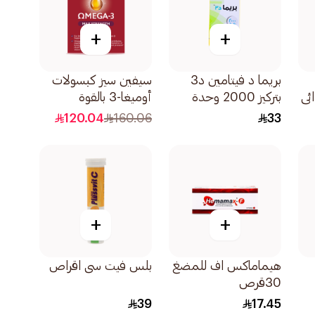
+
+
بريما د فيتامين د3
سيفين سيز كبسولات
ئي
بتركيز 2000 وحدة
أوميغا-3 بالقوة
دولية 60 كبسولة
القصوى 30كبسولة
120.04
160.06
33
+
+
هيماماكس اف للمضغ
بلس فيت سى اقراص
30قرص
39
17.45