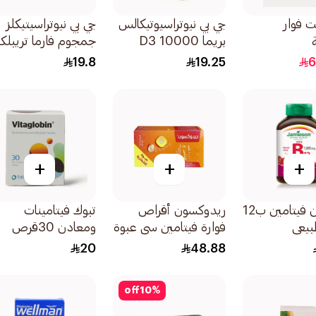
ت فوار
جي بي نيوتراسيوتيكالس
جي بي نيوتراسيتيكلز
بريما D3 10000
جمجوم فارما تريبل
وحدة دولية 30كبسولة
فيتامين ب 30قرص
19.8
19.25
6
+
+
+
جاميسون فيتامين ب12
ريدوكسون أقراص
تبوك فيتامينات
طبيعي
فوارة فيتامين سي عبوة
ومعادن 30قرص
ثنائية 2×15قرص
20
48.88
off
10
%