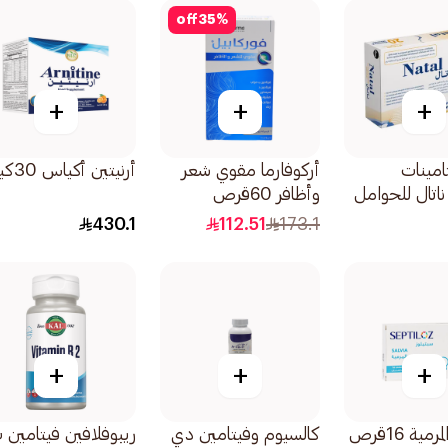
off
35
%
+
+
+
مينات
أركوفارما مقوي شعر
أرنيتين أكياس 30كيس
اتال للحوامل
وأظافر 60قرص
430.1
112.51
173.1
+
+
+
مية 16قرص
كالسيوم وفيتامين دي