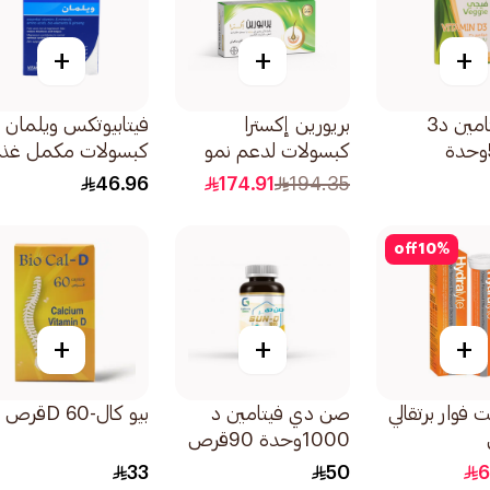
+
+
+
فيجي فيتامين د3
بريورين إكسترا
فيتابيوتكس ويلمان
50000وحدة
كبسولات لدعم نمو
كبسولات مكمل غذا
الشعر وتقويته
متكامل لصحة الرجال
46.96
174.91
194.35
60كبسولة
30قطعة
off
10
%
+
+
+
 فوار برتقالي
صن دي فيتامين د
بيو كال-D 60قرص
1000وحدة 90قرص
33
50
6