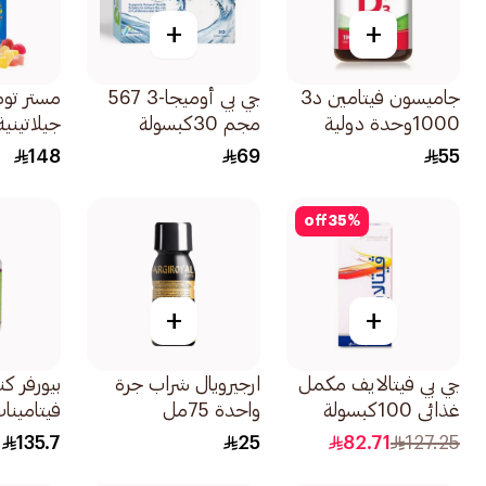
+
+
جاميسون فيتامين د3
جي بي أوميجا-3 567
مستر تو
1000وحدة دولية
مجم 30كبسولة
جيلاتيني
100قرص
148
69
55
60قطعة
off
35
%
+
+
جي بي فيتالايف مكمل
ارجيرويال شراب جرة
بيورفر ك
غذائي 100كبسولة
واحدة 75مل
فيتامينا
نباتية للأطفا
135.7
25
82.71
127.25