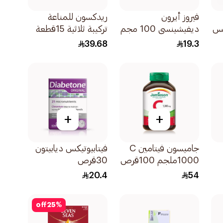
فيروز أيرون
ريدكسون للمناعة
كس
ديفيشينسي 100 مجم
تركيبة ثلاثية 15قطعة
30قرص
39.68
19.3
+
+
جاميسون فيتامين C
فيتابيوتيكس ديابيتون
1000ملجم 100قرص
30قرص
20.4
54
off
25
%