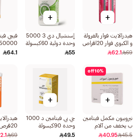
+
+
هيدرالايت فوار بالفرولة
إسنشيال دي 3 5000
و الكيوي فوار 20اقراص
وحدة دولية 60كبسولة
20كبسولة
64.1
55
62.1
69
off
10
%
+
+
نيروبيون مكمل فيتامين
جي بي فيتامين د 1000
هيدرالايت
ب يخفف من آلام
وحدة 90كبسولة
20قرص
الأعصاب 10 أمبولات
2.1
69
49.5
40.95
45.5