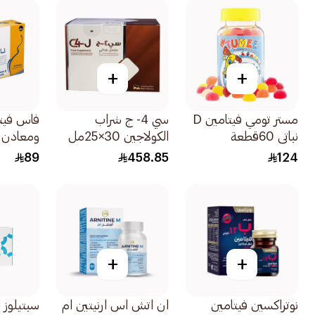
+
+
مستر تومي فيتامين D
سي 4- ج شراب
فاس فيتا
نباتي 60قطعة
الكولاجين 30×25مل
ومعادن ن
60كبسولة
89
458.85
124
+
+
نوتراكسين فيتامين
ان اتش اس ارنيتين ام
سبتيلوز المر