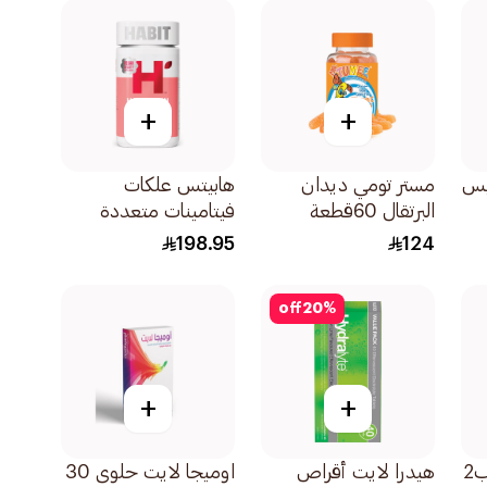
+
+
مستر تومي ديدان
هابيتس علكات
البرتقال 60قطعة
فيتامينات متعددة
لدعم الشعر والبشرة
198.95
124
والأظافر 60قطعة
off
20
%
+
+
ريبوفلافين فيتامين ب2
هيدرا لايت أقراص
اوميجا لايت حلوى 30