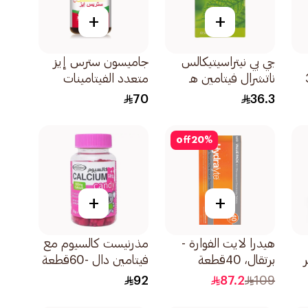
+
+
جي بي نيتراسيتيكالس
جاميسون سترس إيز
ميجا 3
ناتشرال فيتامين هـ
متعدد الفيتامينات
400 وحدة 30
والمعادن 30كبسولة
70
36.3
كبسولة
off
20
%
+
+
هيدرا لايت الفوارة -
مذرنيست كالسيوم مع
برتقال، 40قطعة
فيتامين دال -60قطعة
92
87.2
109