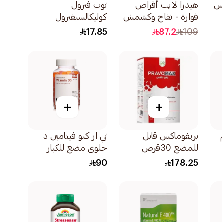
اس
هيدرا لايت أقراص
توب فيرول
فوارة - تفاح وكشمش
كوليكالسيفيرول
أسود 40قطعة
فيتامين د 12قرص
17.85
87.2
109
+
+
بريفوماكس قابل
تي ار كيو فيتامين د
للمضغ 30قرص
حلوى مضغ للكبار
60قطعة
90
178.25