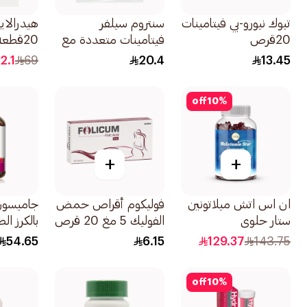
تبوك نيورو-بي فيتامينات
سنتروم سيلفر
هيدرالاي
20قرص
فيتامينات متعددة مع
20قطعة
لوتين 30قطعة
2.1
69
20.4
13.45
off
10
%
+
+
ان اس اتش ميلاتونين
فوليكوم أقراص حمض
ستار حلوى
الفوليك 5 مغ 20 قرص
بالكرز ال
60×180جرام
100قرص
54.65
6.15
129.37
143.75
off
10
%