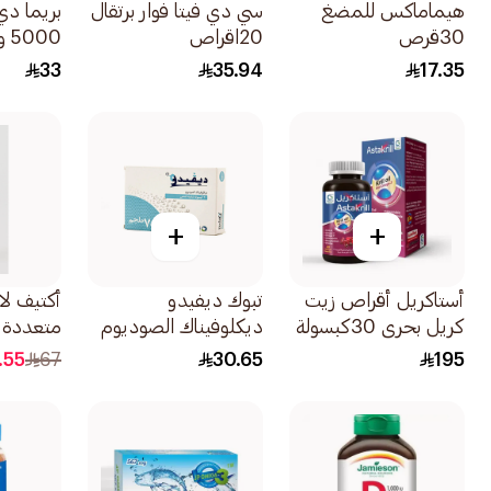
هيماماكس للمضغ
سي دي فيتا فوار برتقال
30قرص
20اقراص
كبسولة
33
35.94
17.35
+
+
أستاكريل أقراص زيت
تبوك ديفيدو
أكتيف لا
كريل بحري 30كبسولة
ديكلوفيناك الصوديوم
متعددة 20قرص
75ملغ 20كبسولة
.55
67
30.65
195