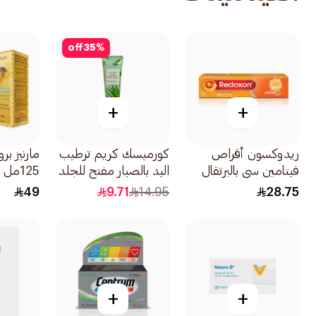
off
35
%
+
+
ريدوكسون أقراص
كورميسك كريم ترطيب
مارنيز ب
فيتامين سي بالبرتقال
اليد بالصبار مفتح للجلد
125مل
15قرص
30جرام
49
9.71
14.95
28.75
+
+