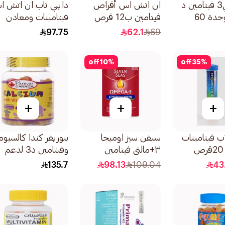
بريما دي3 فيتامين د
ان اتش اس أقراص
دايلي تاب ان اتش 
5000 وحدة 60
فيتامين ب12 قرص
فيتامينات ومعادن
قابل للمضغ
متعددة 60قرص
97.75
62.1
69
100اقراص
off
10
%
off
35
%
+
+
+
ب فيتامينات
سيفن سيز اوميجا
بيوريفر كندا كالسيوم
٣+مالتي فيتامين
وفيتامين د3 لدعم
للسيدات 1قطعة
عظام الأطفال
135.7
98.13
109.04
43
60قطعة