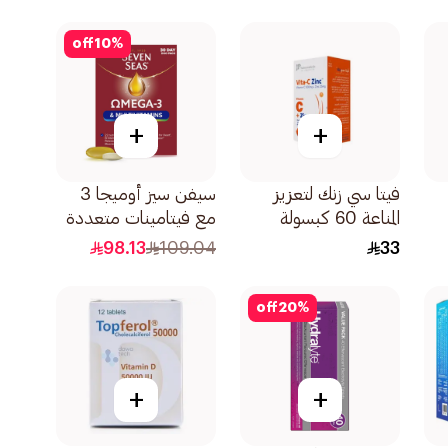
off
10
%
+
+
فيتا سي زنك لتعزيز
سيفن سيز أوميجا 3
المناعة 60 كبسولة
مع فيتامينات متعددة
للرجال 60 كبسولة
98.13
109.04
33
off
20
%
+
+