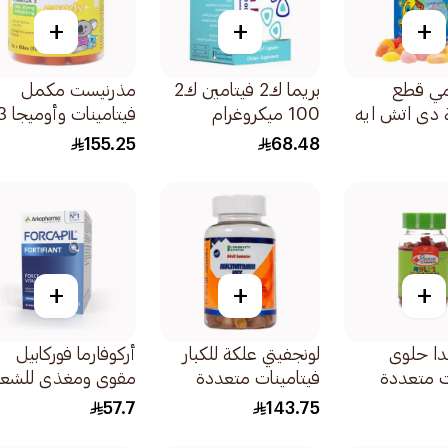
+
+
+
مي قطع
بريما ك2 فيتامين ك2
مذرنيست مكمل
ة دي اتش ايه
100 ميكروغرام
فيتامينات وأو
وأوميجا 3 للأطفال
60كبسولة
60قطعة
155.25
68.48
+
+
+
ندا حلوى
لونجفيتي علكة للكبار
أركوفارما فوركابيل
ت متعددة
فيتامينات متعددة
مقوي ومغذي للشعر
ل 60قطعة
خالية من السكر
والأظافر 1علبة
57.7
143.75
74قطعة