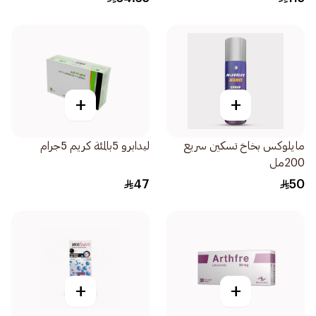
+
+
مايلوكس بخاخ تسكين سريع
ليدابرو 5بالمئة كريم 5جرام
200مل
47
50
+
+