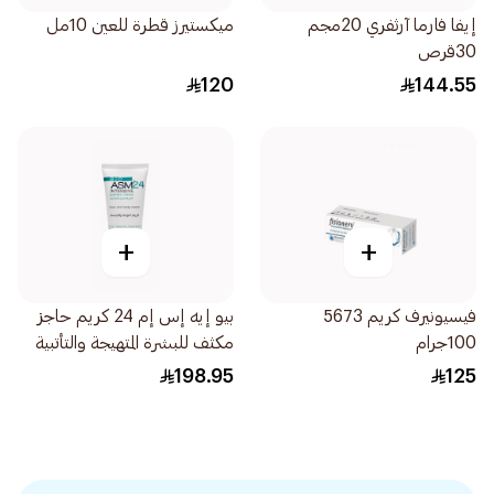
إيفا فارما آرثفري 20مجم
ميكستيرز قطرة للعين 10مل
30قرص
120
144.55
+
+
فيسيونيرف كريم 5673
بيو إيه إس إم 24 كريم حاجز
100جرام
مكثف للبشرة المتهيجة والتأتبية
6047 200مل
198.95
125