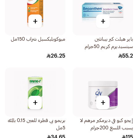
+
+
باير هيلث كير بيبانثين
ميوكوبليكسيل شراب 150مل
سينسيديرم كريم 50جرام
26.25
55.2
+
+
إيجو كيو في ديرمكير مرهم لا
بريمو بي قطرة للعين 0.15 بالمئه
يسبب اللسع 200جرام
5مل
34.65
115