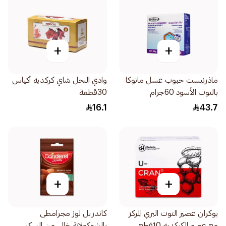
+
+
ماذرنيست حبوب عسل مانوكا
وادي النحل شاي كركديه أكياس
بالتوت الأسود 60جرام
30قطعة
16.1
43.7
+
+
يوكران عصير التوت البري المركز
كاندريل لوز مجرامطى
مع عصير الكركديه 10قطع
بالشوكولاتة خالي من السكر