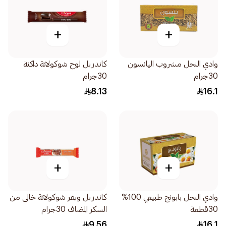
+
+
وادي النحل مشروب اليانسون
كاندريل لوح شوكولاتة داكنة
30جرام
30جرام
8.13
16.1
+
+
وادي النحل بابونج طبيعي 100%
كاندريل ويفر شوكولاتة خالي من
30قطعة
السكر المضاف 30جرام
9.56
16.1