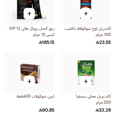
+
+
كاندريل لوح شوكولاته بالحليب
ريق النحل رويال هاني VIP 12
100 جرام
كيس 15 جرام
185.15
23.55
+
+
كانديريل محلي ستيفيا
ايرن شوكولات 30قطعة
200جرام
90.85
33.28