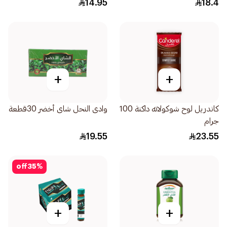
14.95
18.4
+
+
كاندريل لوح شوكولاته داكنة 100
وادى النحل شاى أخضر 30قطعة
جرام
19.55
23.55
off
35
%
+
+