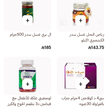
+
+
رياض النحل عسل سدر
ال بري عسل سدر 500جرام
الكشميري 1كيلو
185
143.75
+
+
سي4 د كولاجين 4جرام شراب
لونجفيتي علكة للأطفال مع
بالفراولة 30عبوة
فيتامين د3 بطعم الخوخ والكرز