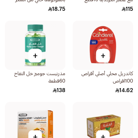
المضاف 40جرام
18.75
115
+
+
كاندريل محلي أصلي أقراص
مذرنيست جوميز خل التفاح
100اقراص
60قطعة
138
14.62
+
+