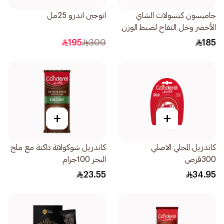
جاميسون كبسولات الشاي
انوجين اندرو 25مل
الأخضر وخل التفاح لضبط الوزن
30كبسولة
195
300
185
+
+
كاندريل المحلي الاصلي
كاندريل شوكولاتة داكنة مع ملح
300قرص
البحر 100جرام
23.55
34.95