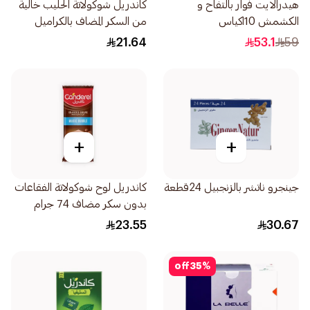
هيدرالايت فوار بالتفاح و
كاندريل شوكولاتة الحليب خالية
الكشمش 10اكياس
من السكر المضاف بالكراميل
المملح 100جرام
21.64
53.1
59
+
+
جينجرو ناتشر بالزنجبيل 24قطعة
كاندريل لوح شوكولاتة الفقاعات
بدون سكر مضاف 74 جرام
23.55
30.67
off
35
%