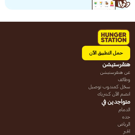
حمل التطبيق الآن
هنقرستيشن
عن هنقرستيشن
وظائف
سجّل كمندوب توصيل
انضم الآن كشريك
متواجدين في
الدمام
جده
الرياض
الخبر