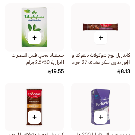
+
+
كاندريل لوح شوكولاتة بالفواكه و
ستيفيانا محلي قليل السعرات
الجوز بدون سكر مضاف 27 جرام
الحرارية 50×2.5جرام
19.55
8.13
+
+
بيدياشور سائل فانيليا 200 مل
كاندريل لوح شوكولاتة بالحبوب