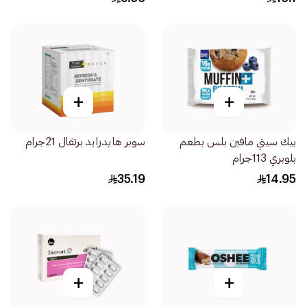
+
+
بيك سيتي مافين بلس بطعم
سوبر هايدرايد برتقال 21جرام
بلوبري 113جرام
35.19
14.95
+
+