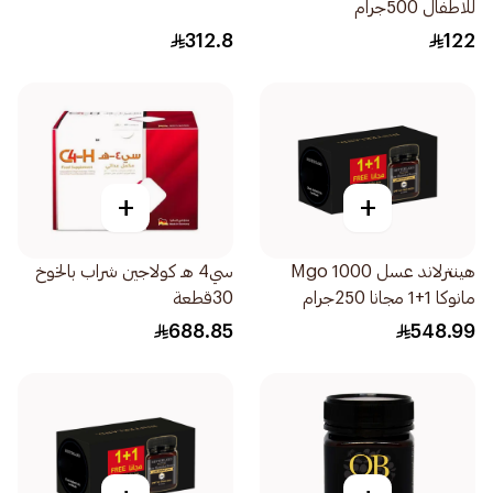
للاطفال 500جرام
312.8
122
+
+
هينترلاند عسل 1000 Mgo
سي4 هـ كولاجين شراب بالخوخ
مانوكا 1+1 مجانا 250جرام
30قطعة
688.85
548.99