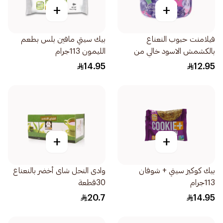
+
+
فيلامنت حبوب النعناع
بيك سيتي مافين بلس بطعم
بالكشمش الاسود خالي من
الليمون 113جرام
السكر 20جرام
14.95
12.95
+
+
بيك كوكيز سيتي + شوفان
وادى النحل شاى أخضر بالنعناع
113جرام
30قطعة
20.7
14.95