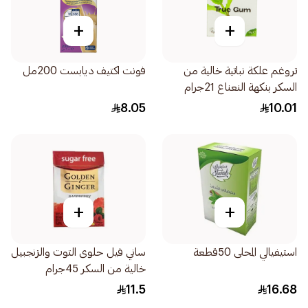
+
+
تروغم علكة نباتية خالية من
فونت اكتيف ديابست 200مل
السكر بنكهة النعناع 21جرام
8.05
10.01
+
+
استيفيالي المحلى 50قطعة
ساني فيل حلوى التوت والزنجبيل
خالية من السكر 45جرام
11.5
16.68