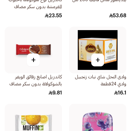
المقرمشة بدون سكر مضاف
100جرام
23.55
53.68
+
+
وادى النحل شاي نبات زنجبيل
كاندريل اصابع رقائق الويفر
وادي 24قطعة
بالشوكولاتة بدون سكر مضاف
21.5جرام
9.81
16.1