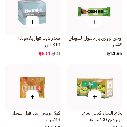
+
+
اوشي بروتين بار بالفول السوداني
هيدرالايت فوار بالامونادا
48جرام
10اكياس
53.1
59
14.95
+
+
وادي النحل أكياس شاي
كوكى بروتين زبدة فول سوداني
الزيزفون 30كبسولة
113جرام