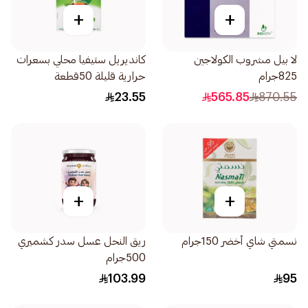
+
+
لا بيل مشروب الكولاجين
كانديريل ستيفيا محلي بسعرات
825جرام
حرارية قليلة 50قطعة
23.55
565.85
870.55
+
+
نسمتي شاي أخضر 150جرام
ريق النحل عسل سدر كشميري
500جرام
103.99
95