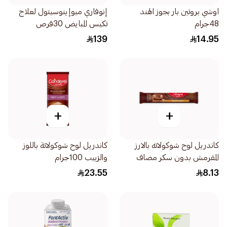
اوشي بروتين بار بجوز الهند
إنوفاري ميوإينوسيتول لعلاج
48جرام
تكيس المبايض 30قرص
139
14.95
+
+
كاندريل لوح شوكولاته بالارز
كاندريل لوح شوكولاتة باللوز
المقرمش بدون سكر مضاف
والزبيب 100جرام
27جرام
23.55
8.13