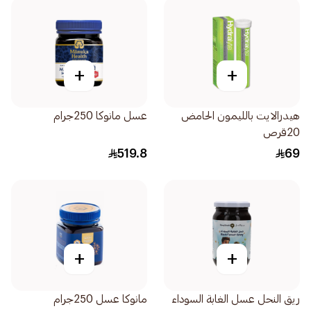
+
+
هيدرالايت بالليمون الحامض
عسل مانوكا 250جرام
20قرص
519.8
69
+
+
ريق النحل عسل الغابة السوداء
مانوكا عسل 250جرام