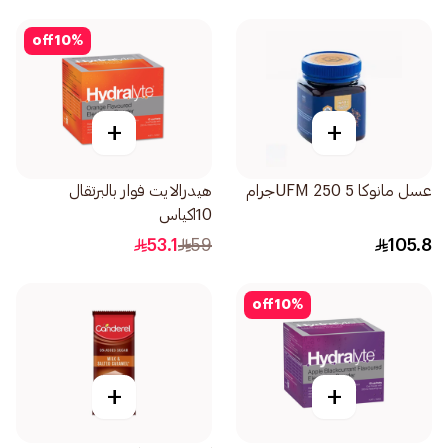
off
10
%
+
+
عسل مانوكا 5 UFM 250جرام
هيدرالايت فوار بالبرتقال
10اكياس
53.1
59
105.8
off
10
%
+
+