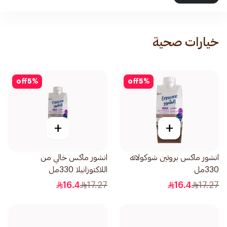
خيارات صحية
off
5
%
off
5
%
+
+
انشور ماكس بروتين شوكولاته
انشور ماكس خالي من
330مل
اللاكتوزانيلا 330مل
16.4
17.27
16.4
17.27