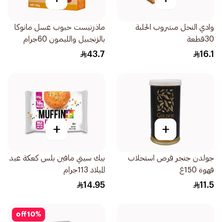
وادي النحل مشروب الحلبة
ماذرنيست حبوب عسل مانوكا
30قطعة
بالزنجبيل والليمون 60جرام
43.7
16.1
+
+
جولدن جنجر قرص استحلاب
بيك سيتي مافين بلس كعكة عيد
قهوة 150غ
الميلاد 113جرام
14.95
11.5
off
10
%