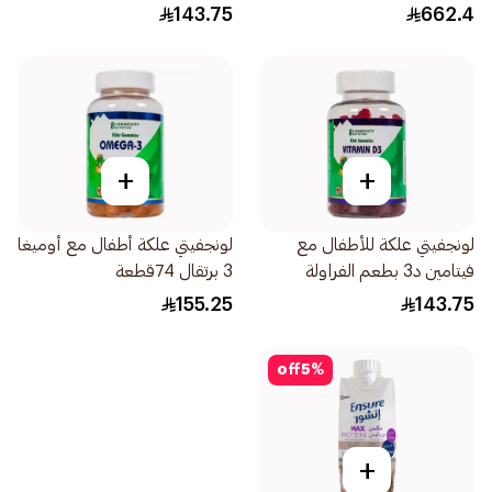
74قطعة
143.75
662.4
+
+
لونجفيتي علكة للأطفال مع
لونجفيتي علكة أطفال مع أوميغا
فيتامين د3 بطعم الفراولة
3 برتقال 74قطعة
74قطعة
155.25
143.75
off
5
%
+