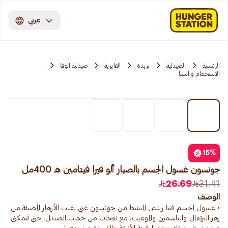
عربي
الرئيسية
الصيدلية
بريدة
الفايزية
صيدلية انوفا
الاستحمام و السبا
15
%
جونسون غسول الجسم بالصبار ألو فيرا فيتامين هـ 400مل
26.69
31.41
الوصف
• غسول الجسم فيتا ريتش المنشط من جونسون غني بقلب الأزهار المضيئة من
زهر البرتقال والياسمين والموغيت، مع نفحات من خشب الصندل، حتى تتمكني