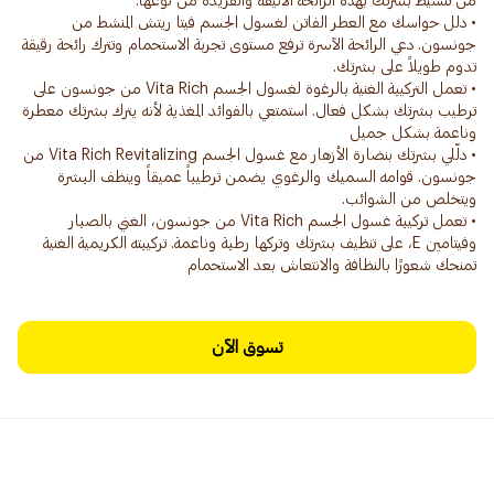
• دلل حواسك مع العطر الفاتن لغسول الجسم فيتا ريتش المنشط من
جونسون. دعي الرائحة الآسرة ترفع مستوى تجربة الاستحمام وتترك رائحة رقيقة
• تعمل التركيبة الغنية بالرغوة لغسول الجسم Vita Rich من جونسون على
ترطيب بشرتك بشكل فعال. استمتعي بالفوائد المغذية لأنه يترك بشرتك معطرة
• دلّلي بشرتك بنضارة الأزهار مع غسول الجسم Vita Rich Revitalizing من
جونسون. قوامه السميك والرغوي يضمن ترطيباً عميقاً وينظف البشرة
• تعمل تركيبة غسول الجسم Vita Rich من جونسون، الغني بالصبار
وفيتامين E، على تنظيف بشرتك وتركها رطبة وناعمة. تركيبته الكريمية الغنية
تمنحك شعورًا بالنظافة والانتعاش بعد الاستحمام
تسوق الآن