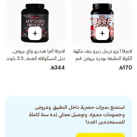
+
+
لابيرفا آيزو تريبل زيرو بيف بنكهة
لابيرفا الترا هيدرو واي بروتين,
الكولا النظيفة بودرة بروتين لحم
دبل الشيكولاته الغنيه, 3.5 باوند
البقر المعزول 930جرام
344
170
استمتع بميزات حصرية داخل التطبيق وعروض
وخصومات مميزة. وتوصيل مجاني لمدة سنة كاملة
للمستخدمين الجدد!