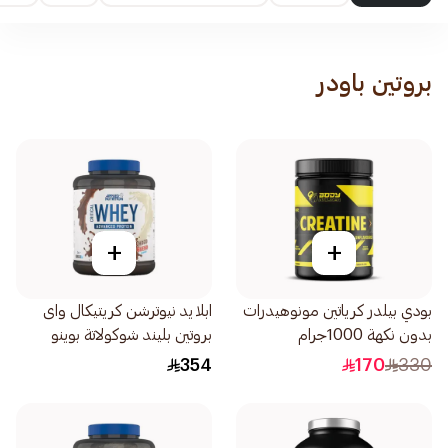
بروتين باودر
+
+
بودي بيلدر كرياتين مونوهيدرات
ابلايد نيوترشن كريتيكال واى
بدون نكهة 1000جرام
بروتين بليند شوكولاتة بوينو
2كيلو
354
170
330