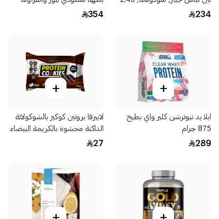
كيلو جرام
بودرة بروتين 2كيلو
354
234
+
+
ابلايد نيوترشن كلير واي بطيخ
لابيرفا بروتين كوكيز بالشوكولاتة
875 جرام
الداكنة محشوة بالكريمة البيضاء
كوكيز وكريمة 100جرام
27
289
+
+