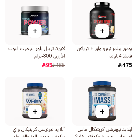
+
+
بودي بيلدر نيترو واي + كرياتين
لابيرفا تريبل باور التيميت التوت
فانيلا 4باوند
الأزرق 300جرام
95
165
475
+
+
ابلايد نيوترشن كريتيكال ماس
أبلايد نيوترشن كريتيكال واي
لين ماس جينر, شوكولاتة, 2.45
بنكهة سموذي الموز والفراولة