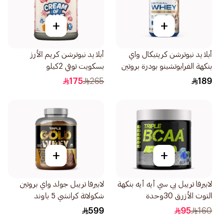
+
+
أبلايد نيوترشن كريتيكال واي
أبلايد نيوترشن كريم الأرز
بنكهة الفرابوتشينو بودرة بروتين
بسكويت توفي 2كيلو
825جرام
175
265
189
+
+
لابيرفا تريبل بي سي أيه أيه بنكهة
لابيرفا تريبل جولد واي بروتين
التوت الأزرق 30وحدة
شكولاتة كرانشي 5 باوند
599
95
160