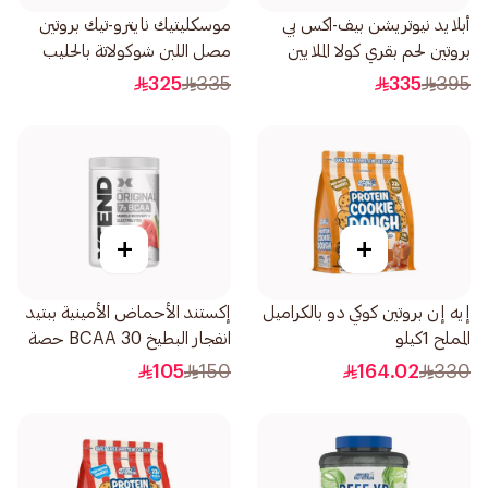
أبلايد نيوتريشن بيف-اكس بي
موسكليتيك نايترو-تيك بروتين
بروتين لحم بقري كولا الملايين
مصل اللبن شوكولاتة بالحليب
1.8كيلو
4باوند
325
335
335
395
+
+
إيه إن بروتين كوكي دو بالكراميل
إكستند الأحماض الأمينية ببتيد
المملح 1كيلو
انفجار البطيخ BCAA 30 حصة
7جرام
105
150
164.02
330