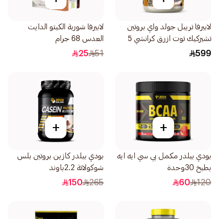
لابيرفا تريبل جولد واي بروتين
لابيرفا شوربة الكيتو الدايت
تشيزكيك توت ازرق كرانشي 5
العدس 68 جرام
باوند
25
51
599
+
+
بودي بيلدر مكمل بي سي ايه ايه
بودي بيلدر كازين بروتين بلس
بطيخ 30وحدة
شوكولاتة 2.2باوند
150
265
60
120