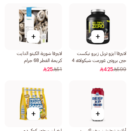
+
+
لابيرفا ايزو تربل زيرو نيكست
لابيرفا شوربة الكيتو الدايت
جين بروتين غورمت شيكولاته 4
كريمة الفطر 68 جرام
باوند
25
51
425
599
+
+
أبلايد نيوترشن بيف إكس بي
إيه إن بروتين كوكي دو