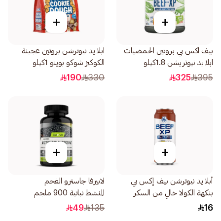
+
+
بيف اكس بي بروتين الحمضيات
ابلايد نيوترشن بروتين عجينة
ابلايد نيوتريشن 1.8كيلو
الكوكيز شوكو بوينو 1كيلو
190
330
325
395
+
+
أبلايد نيوترشن بيف إكس بي
لابيرفا جاسترو الفحم
بنكهة الكولا خالٍ من السكر
المنشط نباتية 900 ملجم
مشروب بروتين لحم البقر
60كبسولة
49
135
16
500مل