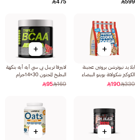
475
599
+
+
ابلايد نيوترشن بروتين عجينة
لابيرفا تريبل بي سي أيه أيه بنكهة
الكوكيز شكولاتة بوينو البيضاء
البطيخ المجنون 30×14جرام
1كيلو
95
160
190
330
+
+