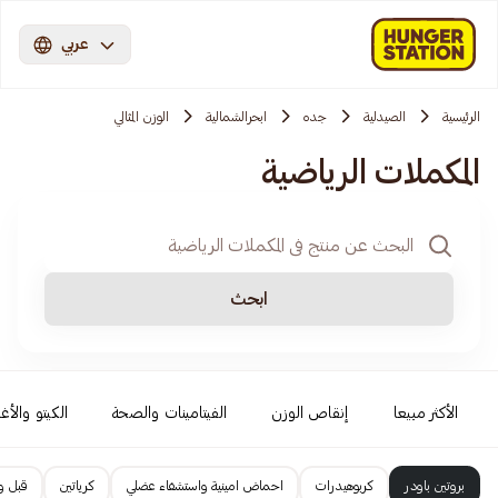
عربي
الرئيسية
الصيدلية
جده
ابحرالشمالية
الوزن المثالي
المكملات الرياضية
ابحث
الأكثر مبيعا
إنقاص الوزن
الفيتامينات والصحة
الكيتو والأغ
بروتين باودر
كربوهيدرات
احماض امينية واستشفاء عضلي
كرياتين
قبل وأ