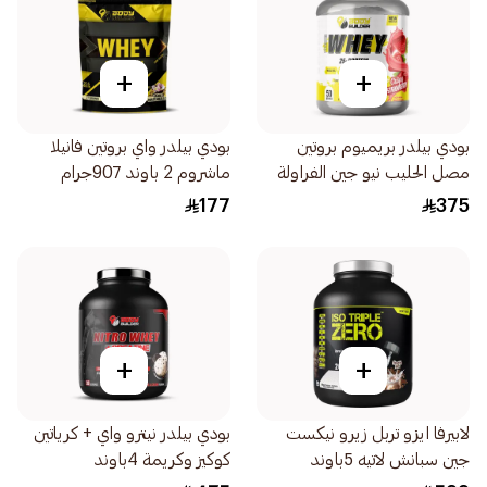
+
+
بودي بيلدر بريميوم بروتين
بودي بيلدر واي بروتين فانيلا
مصل الحليب نيو جين الفراولة
ماشروم 2 باوند 907جرام
المقرمشة 4باوند
177
375
+
+
لابيرفا ايزو تربل زيرو نيكست
بودي بيلدر نيترو واي + كرياتين
جين سبانش لاتيه 5باوند
كوكيز وكريمة 4باوند