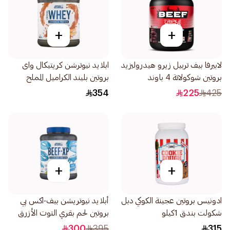
+
+
لابيرفا بيف تربيل زيرو هيدروليزيد
ابلايد نيوترشن كريتيكال واى
بروتين شوكولاتة 4 باوند
بروتين بليند الكراميل المملح
2كيلو
354
225
425
+
+
ادونيس بروتين عجينة الكوكي دبل
أبلايد نيوتريشن بيف-اكس بي
شكولت بندق 1كيلو
بروتين لحم بقري التوت الأزرق
1.8كيلو
300
395
315