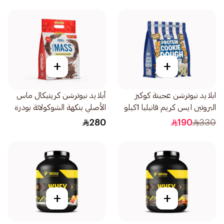
+
+
ابلايد نيوترشن عجينة كوكيز
أبلايد نيوترشن كريتيكال ماس
البروتين ايس كريم فانيليا 1كيلو
الأصلي بنكهة الشوكولاتة بودرة
زيادة الكتلة العضلية 6كيلو
280
190
330
+
+