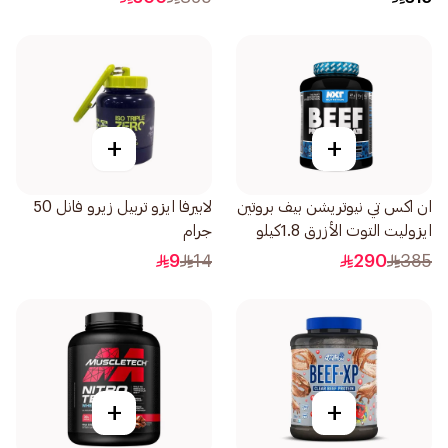
+
+
ان اكس تي نيوتريشن بيف بروتين
لابيرفا ايزو تربيل زيرو فانل 50
ايزوليت التوت الأزرق 1.8كيلو
جرام
9
14
290
385
+
+