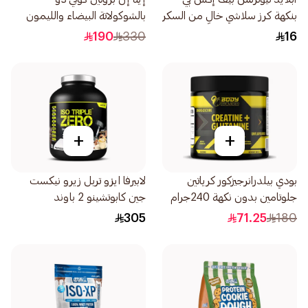
بنكهة كرز سلاشي خالٍ من السكر
بالشوكولاتة البيضاء والليمون
مشروب بروتين لحم البقر
1كيلو
190
330
16
500مل
+
+
بودي بيلدرانرجيزكور كرياتين
لابيرفا ايزو تربل زيرو نيكست
جلوتامين بدون نكهة 240جرام
جين كابوتشينو 2 باوند
305
71.25
180