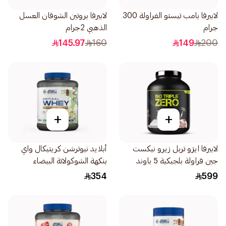
لابيرفا بامب تيستو الفراولة 300
لابيرفا بروتين الشوفان العسل
جرام
الذهبي 2جرام
145.97
160
149
200
+
+
لابيرفا ايزو تربل زيرو نيكست
أبلايد نيوترشن كريتيكال واي
جين فراولة بلجيكية 5 باوند
بنكهة الشوكولاتة البيضاء
2.27كيلو
والفستق بودرة بروتين 2كيلو
354
599