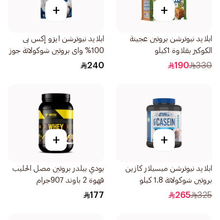
+
+
ابلايد نيوترشن بروتين عجينة
ابلايد نيوترشن ايزو إكس بى
الكوكيز بقلاوة 1كيلو
100% واى بروتين شوكولاتة جوز
الهند 1 كيلو
240
190
330
+
+
ابلايد نيوترشن ميسيلار كازين
بودي بيلدر بروتين مصل الحليب
بروتين شوكولاتة 1.8 كيلو
قهوة 2 باوند 907جرام
177
265
325