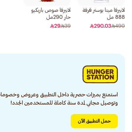
لابيرفا ميتا بوستر قرفة
لابيرفا صوص باربكيو
888 مل
حار 290مل
29
39
290.03
490
استمتع بميزات حصرية داخل التطبيق وعروض وخصومات
وتوصيل مجاني لمدة سنة كاملة للمستخدمين الجدد!
حمل التطبيق الآن