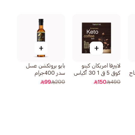
+
+
لابيرفا امريكان كيتو
بايو بروتكشن عسل
اج
كوفي 5 في 1 30 أكياس
سدر 400جرام
99
200
150
490