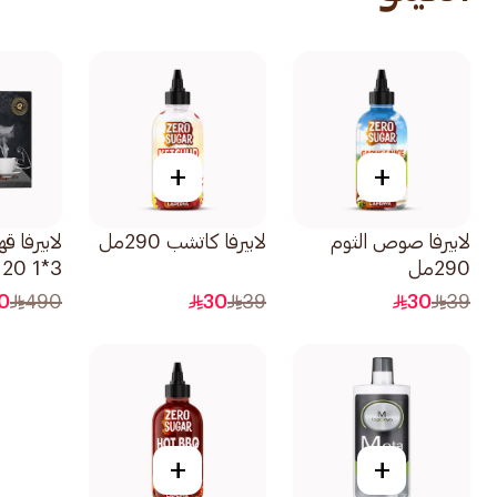
+
+
لابيرفا صوص الثوم
لابيرفا كاتشب 290مل
لابيرفا ق
290مل
3*1 20 كيس
0
490
30
39
30
39
+
+