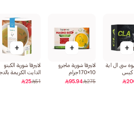
+
+
+
هوة سى ال اية
لابيرفا شوربة ماجرو
لابيرفا شوربة الكيتو
10×170جرام
الدايت الكريمة بالدج
68 جرام
25
51
95.94
275
20