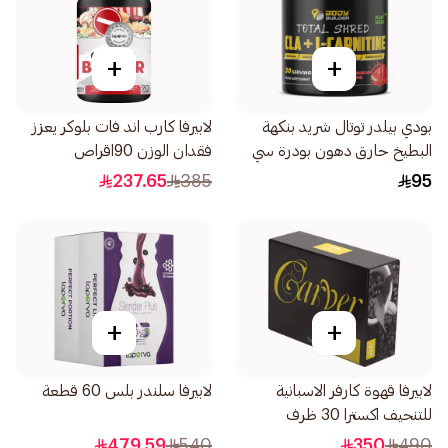
+
+
بودي بيلدر توتال شريد بنكهة
لابيرفا كارب اند فات بلوكر يعزز
البطيخ حارق دهون بودرة سي
فقدان الوزن 90اقراص
إل إيه مع كارنيتين 210جرام
237.65
385
95
+
+
لابيرفا قهوة كارفر الاسبانية
لابيرفا سلندر بلس 60 قطعة
للتنحيف اكسترا 30 ظرف
479.59
540
350
490