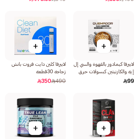
+
+
لابيرفا كيمادور بالقهوة والسي إل
لابيرفا كلين دايت فروت بانش
إيه والكارنيتين كبسولات حرق
زجاجه 30قطعه
الدهون والتنحيف 16كبسولة
350
490
99
+
+