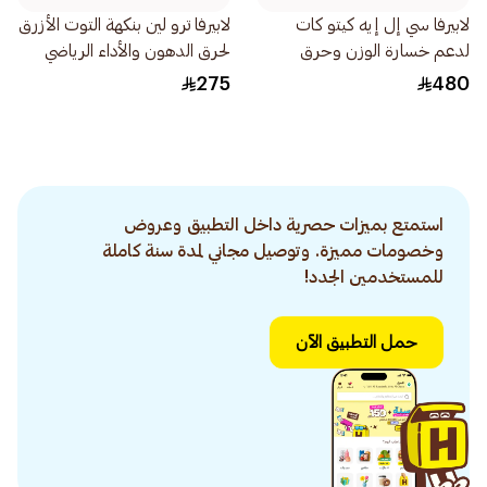
لابيرفا سي إل إيه كيتو كات
لابيرفا ترو لين بنكهة التوت الأزرق
لدعم خسارة الوزن وحرق
لحرق الدهون والأداء الرياضي
الدهون كبسولات ثنائية
بودرة 210جرام
275
480
90كبسولة
استمتع بميزات حصرية داخل التطبيق وعروض
وخصومات مميزة. وتوصيل مجاني لمدة سنة كاملة
للمستخدمين الجدد!
حمل التطبيق الآن