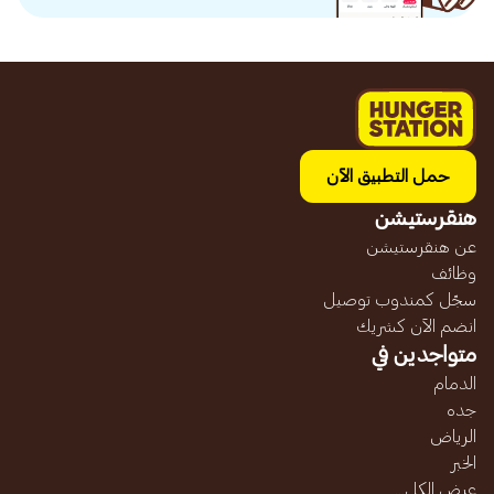
حمل التطبيق الآن
هنقرستيشن
عن هنقرستيشن
وظائف
سجّل كمندوب توصيل
انضم الآن كشريك
متواجدين في
الدمام
جده
الرياض
الخبر
عرض الكل...