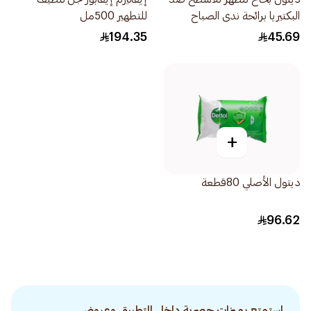
البكتيريا برائحة ندى الصباح
للتطهير 500مل
450مل
194.35
45.69
+
ديتول الأصلي 80قطعة
96.62
استمتع بميزات حصرية داخل التطبيق وعروض