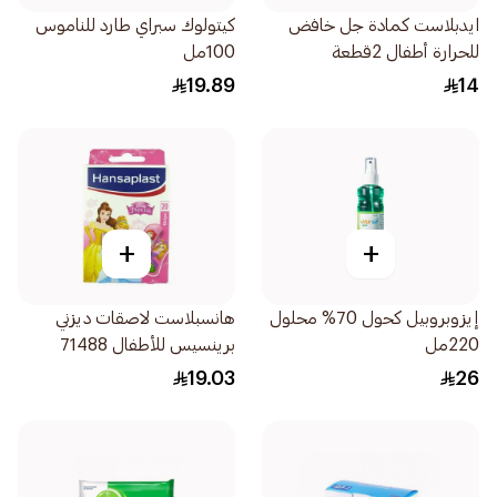
ايدبلاست كمادة جل خافض
كيتولوك سبراي طارد للناموس
للحرارة أطفال 2قطعة
100مل
19.89
14
+
+
إيزوبروبيل كحول 70% محلول
هانسبلاست لاصقات ديزني
220مل
برينسيس للأطفال 71488
20قطعة
19.03
26