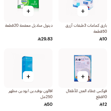
+
+
بارق كمامات 3طبقات أزرق
ديتول مناديل معقمة 20قطعة
50قطعة
29.83
10
+
+
فوكس غطاء العين للأطفال
افالون بوفيدين ايودين مطهر
10قطع
250مل
50
12