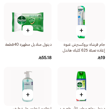
+
+
جام فرشاة بروكسبرش عبوة
ديتول مناديل مطهرة 40قطعة
إعادة تعبئة 625 كليك هاندل
بلس 1قطعة
55.18
19
+
+
ديتول بخاخ مطهر للأسطح ضد
إيفاثيرم إيفابور جل تنظيف