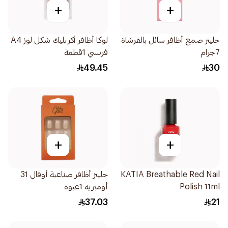
+
+
جليتز صمغ أظافر سائل بالفرشاة
لوكا أظافر أكريليك شكل لوز A4
7جرام
فرنسي 1قطعة
49.45
30
+
+
KATIA Breathable Red Nail
جليتز أظافر صناعية أوفال 31
Polish 11ml
أومبريه 1عبوة
37.03
21