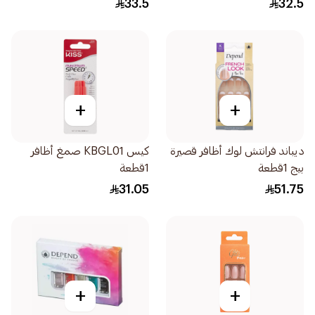
33.5
32.5
+
+
ديباند فرانتش لوك أظافر قصيرة
كيس KBGL01 صمغ أظافر
بيج 1قطعة
1قطعة
31.05
51.75
+
+