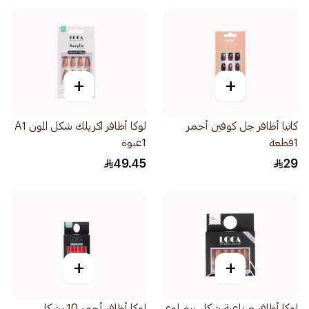
+
+
كاتيا أظافر جل كوفين أحمر
لوكا أظافر اكريلك شكل المون A1
1قطعة
1عبوة
49.45
29
+
+
لوكا أظافر صناعية شكل بيضاوي
لوكا أظافر أحمر 10 بشكل