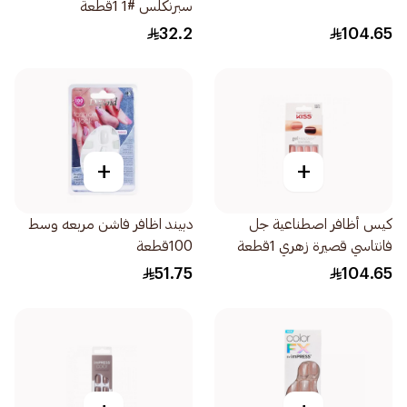
سبرنكلس #1 1قطعة
32.2
104.65
+
+
كيس أظافر اصطناعية جل
دبيند اظافر فاشن مربعه وسط
فانتاسي قصيرة زهري 1قطعة
100قطعة
51.75
104.65