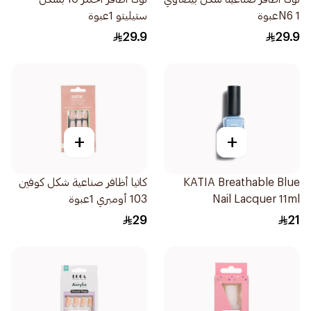
N6 1عبوة
ستيليتو 1عبوة
29.9
29.9
+
+
KATIA Breathable Blue
كاتيا أظافر صناعية شكل كوفين
Nail Lacquer 11ml
103 أومبري 1عبوة
29
21