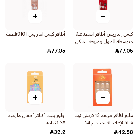
+
+
كيس إمبريس أظافر اصطناعية
أظافر كيس امبريس 0101قطعة
متوسطة الطول ومربعة الشكل
باللون الأحمر 30قطعة
77.05
77.05
+
+
غليتز أظافر مربعة 13 فرنش نود
جليتز بتيت أظافر أطفال مارميد
قابلة لإعادة الاستخدام 24
#3 1قطعة
قطعة
32.2
42.58