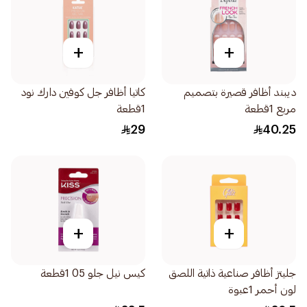
+
+
ديبند أظافر قصيرة بتصميم
كاتيا أظافر جل كوفين دارك نود
مربع 1قطعة
1قطعة
29
40.25
+
+
جليتز أظافر صناعية ذاتية اللصق
كيس نيل جلو 05 1قطعة
لون أحمر 1عبوة