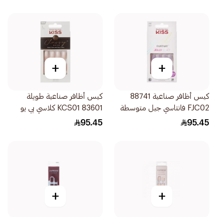
+
+
كيس أظافر صناعية 88741
كيس أظافر صناعية طويلة
FJC02 فانتاسي جيل متوسطة
83601 KCS01 كلاسي بي يو
الحجم 28 قطعة أرجواني
تيفو 28 قطعة
95.45
95.45
+
+