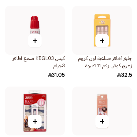
+
+
جليتز أظافر صناعية لون كروم
كيس KBGL03 صمغ أظافر
زهري كوفن رقم 11 1عبوة
3جرام
31.05
32.5
+
+