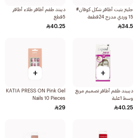
جليتز بتيت أظافر شكل كوفان#
ديبند طقم أظافر طلاء أظافر
15 وردي مدرج 24قطعة
5قطع
40.25
34.5
+
+
ديبيند طقم أظافر تصميم مربع
KATIA PRESS ON Pink Gel
وسط 1علبة
Nails 10 Pieces
29
40.25