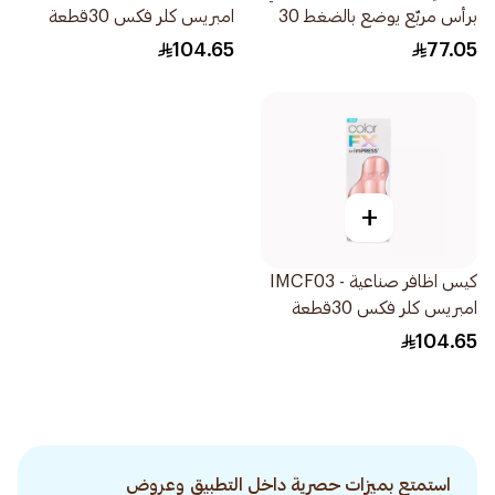
برأس مربّع يوضع بالضغط 30
امبريس كلر فكس 30قطعة
قطعة
104.65
77.05
+
كيس اظافر صناعية - IMCF03
امبريس كلر فكس 30قطعة
104.65
استمتع بميزات حصرية داخل التطبيق وعروض