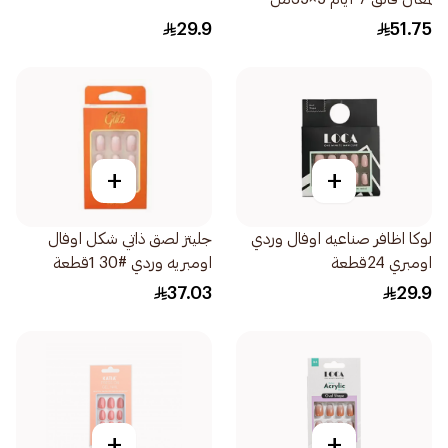
29.9
51.75
+
+
لوكا اظافر صناعيه اوفال وردي
جليتز لصق ذاتي شكل اوفال
اومبري 24قطعة
اومبريه وردي #30 1قطعة
37.03
29.9
+
+