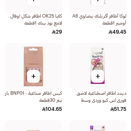
لوكا أظافر أكريليك بيضاوي A6
كاتيا OK25 اظافر شكل اوفال
أومبير 1قطعة
لامع نود بينك 1قطعة
29
49.45
+
+
ديبند اظافر اصطناعية لاصق
كيس اظافر صناعية - BNP01 بار
فورى اس كيو وردى وسط
بيتر 30قطعة
24قطعة
104.65
51.75