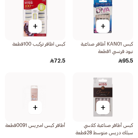
+
+
كيس KAN01 أظافر صناعية
كيس اظافر تركيب 100قطعة
نيود فرنسي 1قطعة
72.5
95.5
+
+
كيس أظافر صناعية كلاسي
أظافر كيس امبريس 0091قطعة
سيلك دريس متوسط ​​28قطعة