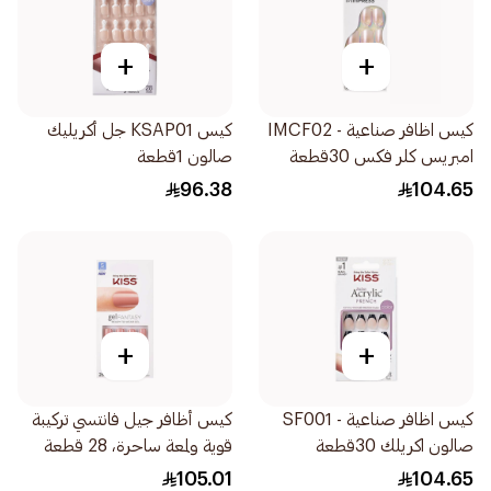
+
+
كيس اظافر صناعية - IMCF02
كيس KSAP01 جل أكريليك
امبريس كلر فكس 30قطعة
صالون 1قطعة
96.38
104.65
+
+
كيس اظافر صناعية - SF001
كيس أظافر جيل فانتسي تركيبة
صالون اكريلك 30قطعة
قوية ولمعة ساحرة، 28 قطعة
باللون الوردي
105.01
104.65