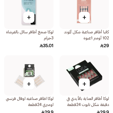
+
+
كاتيا أظافر صناعية شكل ألموند
لوكا صمغ أظافر سائل بالفرشاة
102 أومبر 1عبوة
3جرام
35.01
29
+
+
لوكا أظافر العناية بالأيدي في
لوكا اظافر صناعيه اوفال فرنسي
دقيقة شكل تابوت 24قطعة
اومبري 24قطعة
29.9
29.9