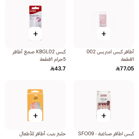
+
+
أظافر كيس امبريس 002
كيس KBGL02 صمغ أظافر
1قطعة
5جرام 1قطعة
43.7
77.05
+
+
كيس اظافر صناعية - SFO09
جليتز بتيت أظافر للأطفال