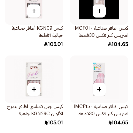
+
+
كيس اظافر صناعية - IMCF01
كيس KGN09 أظافر صناعية
امبريس كلر فكس 30قطعة
خيالية 1قطعة
105.01
104.65
+
+
كيس اظافر صناعية - IMCF15
كيس جيل فانتاسي أظافر بتدرج
امبريس كلر فكس 30قطعة
الألوان KGN29C جاهزة
للاستخدام 28قطعة
105.01
104.65