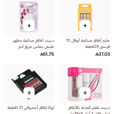
+
+
جليتز أظافر صناعية أوفال 15
ديبيند أظافر صناعية مظهر
فرنسي 24قطعة
طبيعي مقاس مربع كبير
100قطعة
51.75
37.03
+
+
ديبيند طقم العناية بالأظافر
لوكا اظافر أحمرقاني 21 1قطعة
لمعان فائق 7 أيام 5×35مل