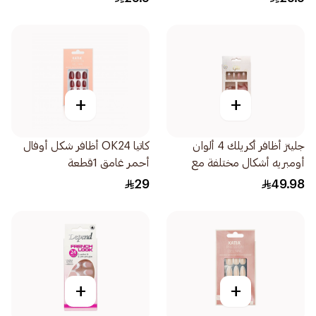
+
+
جليتز أظافر أكريلك 4 ألوان
كاتيا OK24 أظافر شكل أوفال
أومبريه أشكال مختلفة مع
أحمر غامق 1قطعة
صمغ سائل 1قطعة
29
49.98
+
+