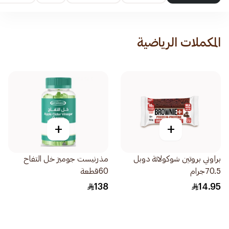
المكملات الرياضية
+
+
براوني بروتين شوكولاتة دوبل
مذرنيست جوميز خل التفاح
70.5جرام
60قطعة
138
14.95