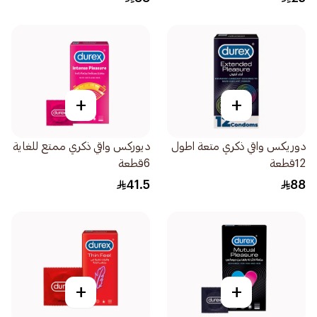
+
+
دوريكس واقي ذكري متعة اطول
ديوركس واقي ذكري ممتع للغاية
12قطعة
6قطعة
41.5
88
+
+