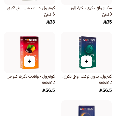
سكينز واقي ذكري بنكهة الموز
كونترول هوت باشن واقي ذكري
8قطع
6 قطع
33
35
+
+
كنترول، بدون توقف، واقي ذكري،
كونترول - واقيات ذكرية فيوجن،
12قطعة
12قطعة
56.5
56.5