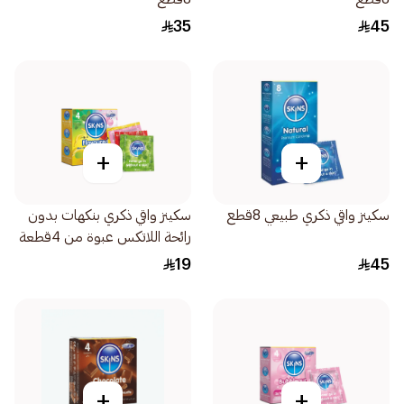
35
45
+
+
سكينز واقي ذكري طبيعي 8قطع
سكينز واقي ذكري بنكهات بدون
رائحة اللاتكس عبوة من 4قطعة
19
45
+
+