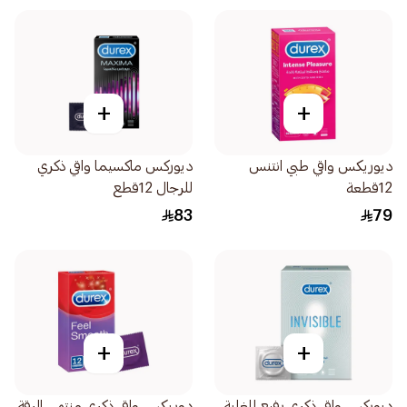
+
+
ديوريكس واقي طبي انتنس
ديوركس ماكسيما واقي ذكري
12قطعة
للرجال 12قطع
83
79
+
+
ديوركس واقي ذكري رفيع للغاية
دوريكس واقي ذكري منتهي الرقة