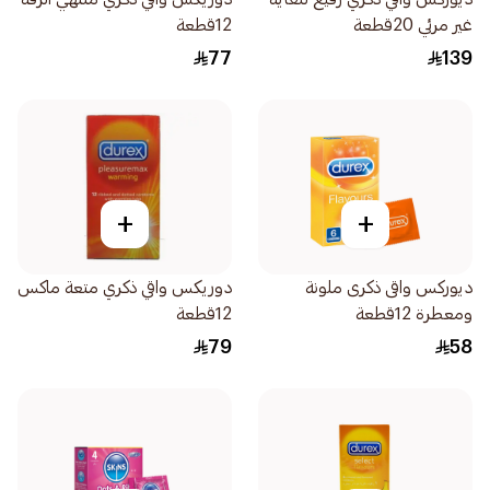
غير مرئي 20قطعة
12قطعة
77
139
+
+
ديوركس واقى ذكرى ملونة
دوريكس واقي ذكري متعة ماكس
ومعطرة 12قطعة
12قطعة
79
58