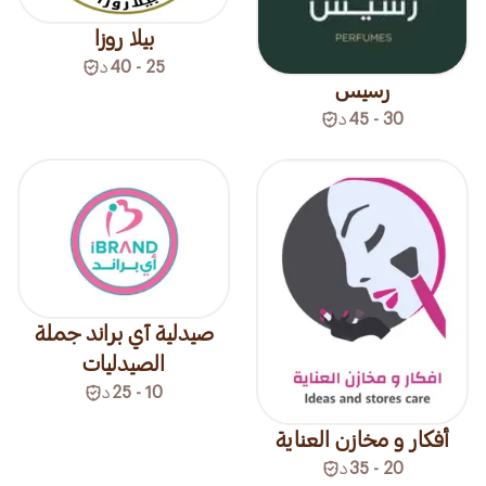
بيلا روزا
25 - 40
د
رسيس
30 - 45
د
صيدلية آي براند جملة
الصيدليات
10 - 25
د
أفكار و مخازن العناية
20 - 35
د