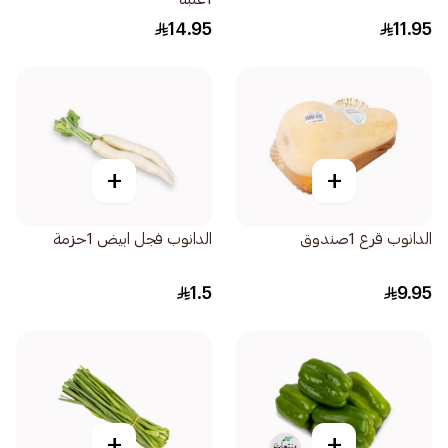
14.95
11.95
+
+
الدانوب قرع 1صندوق
الدانوب فجل ابيض 1حزمة
1.5
9.95
+
+