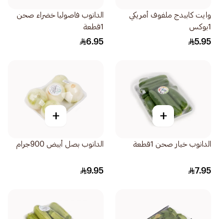
وايت كابيدج ملفوف أمريكي
الدانوب فاصوليا خضراء صحن
1بوكس
1قطعة
6.95
5.95
+
+
الدانوب خيار صحن 1قطعة
الدانوب بصل أبيض 900جرام
9.95
7.95