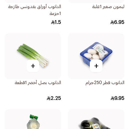
ليمون صغير 1علبة
الدانوب أوراق بقدونس طازجة
1حزمة
1.5
6.95
+
+
الدانوب فطر 250جرام
الدانوب بصل أخضر 1قطعة
2.25
9.95