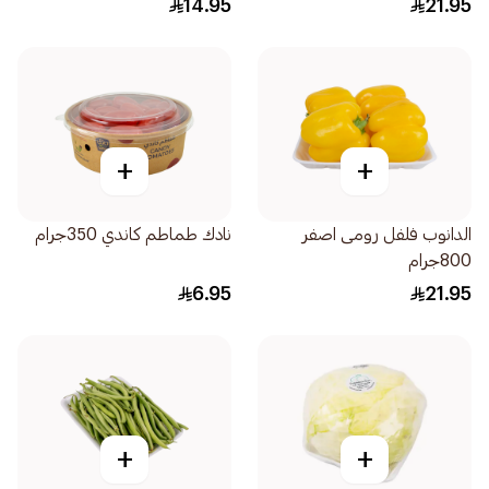
14.95
21.95
+
+
الدانوب فلفل رومى اصفر
نادك طماطم كاندي 350جرام
800جرام
6.95
21.95
+
+