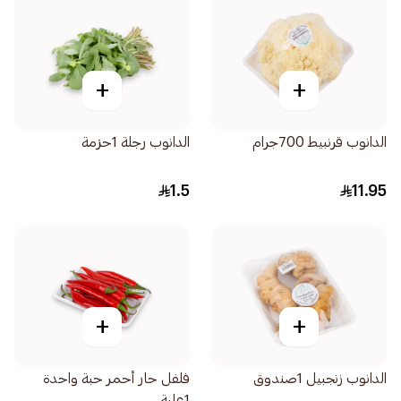
+
+
الدانوب قرنبيط 700جرام
الدانوب رجلة 1حزمة
1.5
11.95
+
+
الدانوب زنجبيل 1صندوق
فلفل حار أحمر حبة واحدة
1علبة