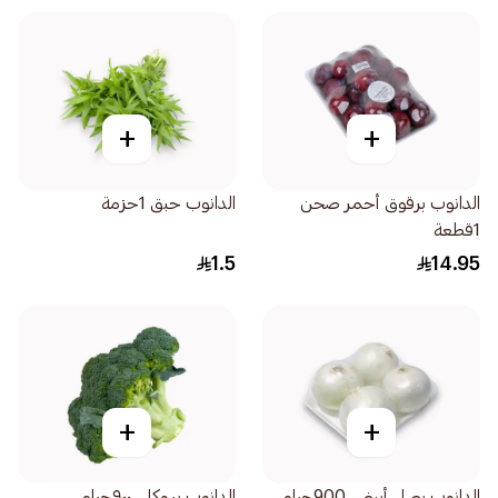
+
+
الدانوب برقوق أحمر صحن
الدانوب حبق 1حزمة
1قطعة
1.5
14.95
+
+
الدانوب بصل أبيض 900جرام
الدانوب بروكلي ٩٠٠جرام