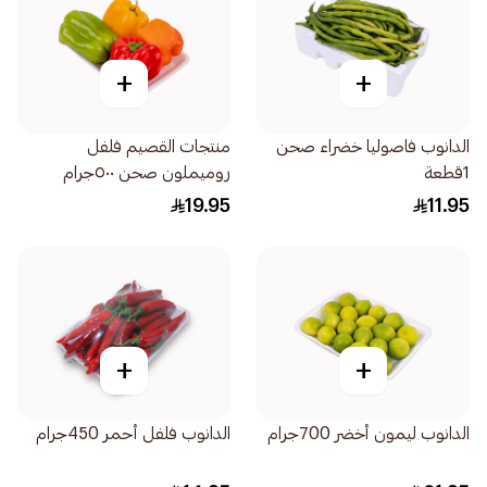
+
+
الدانوب فاصوليا خضراء صحن
منتجات القصيم فلفل
1قطعة
روميملون صحن ٥٠٠جرام
19.95
11.95
+
+
الدانوب ليمون أخضر 700جرام
الدانوب فلفل أحمر 450جرام