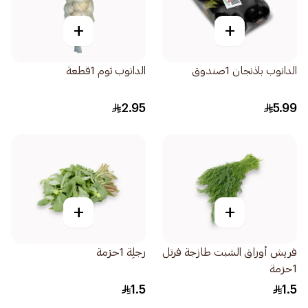
+
+
الدانوب باذنجان 1صندوق
الدانوب ثوم 1قطعة
2.95
5.99
+
+
فريش أوراق الشبت طازجة فرتل
رجلِة 1حزمة
1حزمة
1.5
1.5