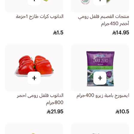
منتجات القصيم فلفل رومي
الدانوب كراث طازج 1حزمة
أخضر 450جرام
1.5
14.95
+
+
ايمبورج بامية زيرو 400جرام
الدانوب فلفل رومى احمر
800جرام
21.95
10.5