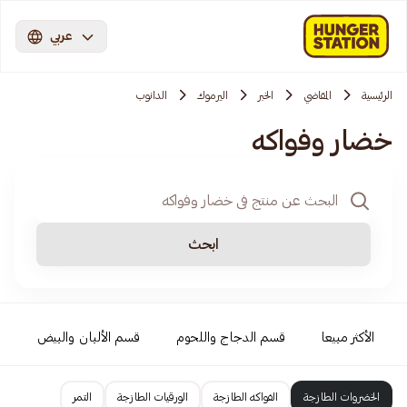
عربي
الرئيسية
المقاضي
الخبر
اليرموك
الدانوب
خضار وفواكه
ابحث
الأكثر مبيعا
قسم الدجاج واللحوم
قسم الألبان والبيض
ص
الخضروات الطازجة
الفواكه الطازجة
الورقيات الطازجة
التمر