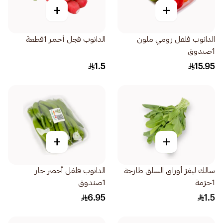
+
+
الدانوب فلفل رومي ملون
الدانوب فجل أحمر 1قطعة
1صندوق
1.5
15.95
+
+
سالك ليفز أوراق السلق طازجة
الدانوب فلفل أخضر حار
1حزمة
1صندوق
6.95
1.5