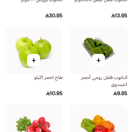
30.95
13.95
+
+
الدانوب فلفل رومي أخضر
تفاح اخضر 1كيلو
1صندوق
10.95
9.95