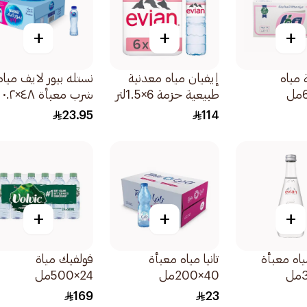
+
+
+
مياه
إيفيان مياه معدنية
نستله بيور لايف مياه
طبيعية حزمة 6×1.5لتر
شرب معبأة ٤٨×٠.٢ لتر
23.95
114
+
+
+
ياه معبأة
تانيا مياه معبأة
فولفيك مياة
40×200مل
24×500مل
169
23