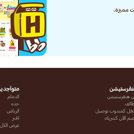
 مميزة.
نقرستيشن
متواجدين
 هنقرستيشن
الدمام
ائف
جده
ّل كمندوب توصيل
الرياض
ضم الآن كشريك
الخبر
عرض الكل..