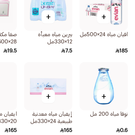
+
+
افيان مياة 24×500مل
بيرين مياه معبأة
صفا مكة 
12×330مل
28×600مل
19.5
7.5
185
+
+
نوفا مياة 200 مل
إيفيان مياه معدنية
ايفيان م
طبيعية 24×330مل
20×330مل
165
165
0.6