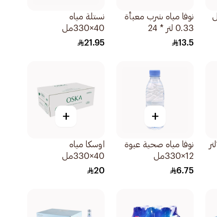
نوفا مياه شرب معبأة
نستلة مياه
0.33 لتر * 24
40×330مل
21.95
13.5
+
+
نوفا مياه صحية عبوة
اوسكا مياه
12×330مل
40×330مل
20
6.75