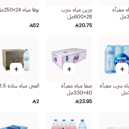
اه معبأة
بيرين مياه شرب
نوفا مياه 24×250مل
28×600مل
52
20.75
+
+
+
اه شرب معبأة
صفا مياه معبأة
العين مياه سادة 1.5لتر
40×330مل
2
23.95