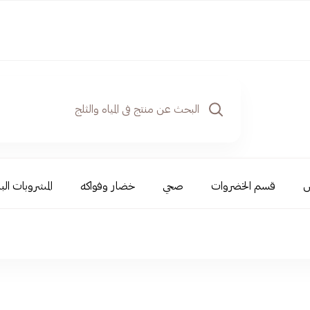
ض
قسم الخضروات
صحي
خضار وفواكه
المشروبات البا