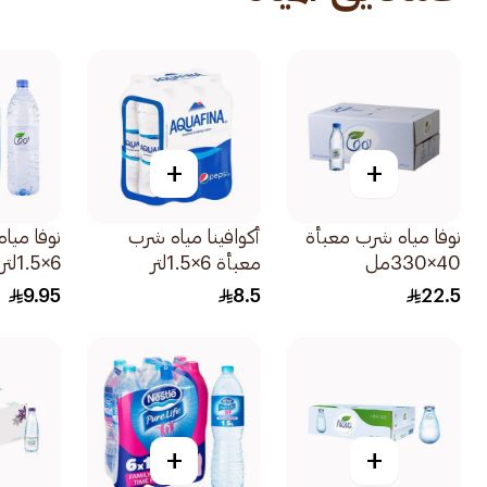
+
+
نوفا مياه شرب معبأة
أكوافينا مياه شرب
نوفا ميا
40×330مل
معبأة 6×1.5لتر
6×1.5لتر
9.95
8.5
22.5
+
+