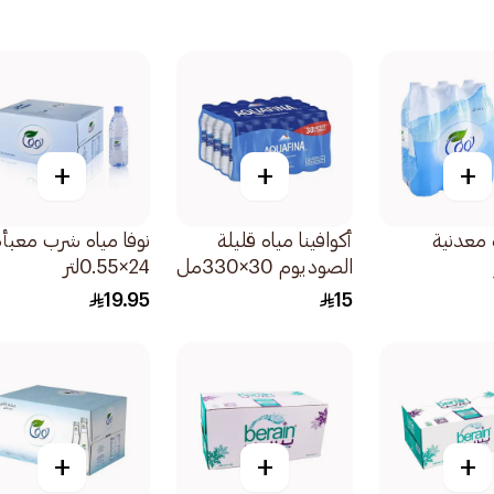
+
+
+
ه معدنية
أكوافينا مياه قليلة
نوفا مياه شرب معبأة
الصوديوم 30×330مل
24×0.55لتر
19.95
15
+
+
+