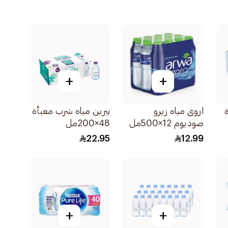
+
+
اروى مياه زيرو
بيرين مياه شرب معبأة
صوديوم 12×500مل
48×200مل
22.95
12.99
+
+