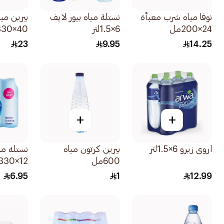
نوفا مياه شرب معبأة
نستلة مياه بيور لايف
بيرين مي
24×200مل
6×1.5لتر
40×330مل
23
9.95
14.25
+
+
اروى زيرو 6×1.5لتر
بيرين كرتون مياه
نستله مي
600مل
12×330مل
6.95
1
12.99