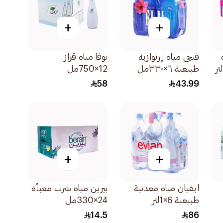
+
+
فيجي مياه إرتوازية
نوفا مياه قزاز
طبيعية ٦×٣٣٠مل
12×750مل
58
43.99
+
+
ايفيان مياه معدنية
بيرين مياه شرب معبأة
طبيعية 6×1لتر
24×330مل
14.5
86