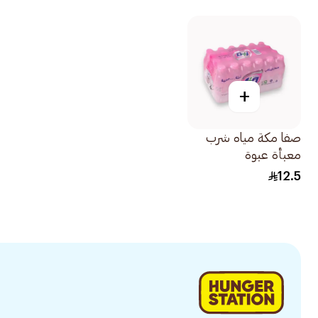
+
صفا مكة مياه شرب
معبأة عبوة
24×330مل
12.5