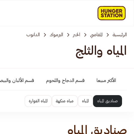
الرئيسية
المقاضي
الخبر
اليرموك
الدانوب
المياه والثلج
الأكثر مبيعا
قسم الدجاج واللحوم
قسم الألبان والبي
صناديق المياه
المياه
مياه منكهة
المياه الفوارة
صناديق المياه