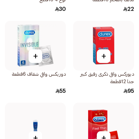
30
22
+
+
ديوركس واقى ذكرى رقيق كبير
دوريكس واقي شفاف 6قطعة
جدا 12قطعة
55
95
+
+