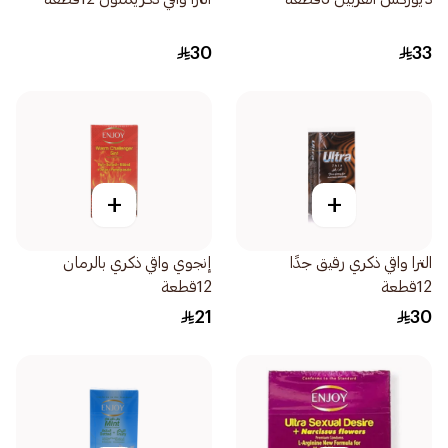
30
33
+
+
الترا واقي ذكري رقيق جدًا
إنجوي واقي ذكري بالرمان
12قطعة
12قطعة
21
30