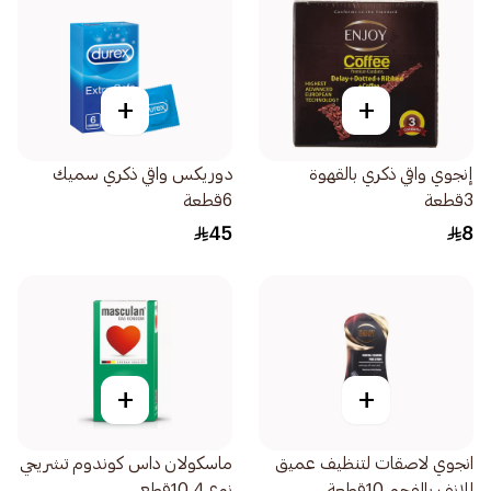
+
+
إنجوي واقي ذكري بالقهوة
دوريكس واقي ذكري سميك
3قطعة
6قطعة
45
8
+
+
انجوي لاصقات لتنظيف عميق
ماسكولان داس كوندوم تشريحي
للانف بالفحم 10قطعة
نوع 4 10قطع