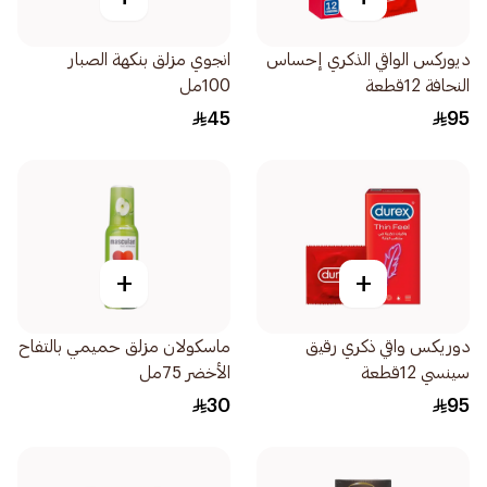
ديوركس الواقي الذكري إحساس
انجوي مزلق بنكهة الصبار
النحافة 12قطعة
100مل
45
95
+
+
دوريكس واقي ذكري رقيق
ماسكولان مزلق حميمي بالتفاح
سينسي 12قطعة
الأخضر 75مل
30
95