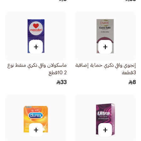
+
+
إنجوي واقي ذكري حماية إضافية
ماسكولان واقي ذكري منقط نوع
3قطعة
2 10قطع
33
8
+
+