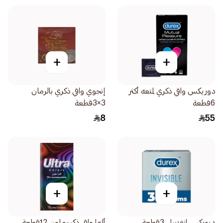
+
+
دوريكس واقي ذكري لمتعه أكثر
إنجوي واقي ذكري بالرمان
6قطعة
3×3قطعة
8
55
+
+
ديوركس انفزبيل 3قطعة
ألترا واقي ذكريملون 12قطعة