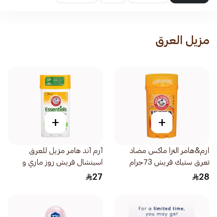
مزيل العرق
+
+
ارم&هامر الترا ماكس مضاد
آرم آند هامر مزيل للعرق
تعرق ستيك فريش 73جرام
اسينشال فريش روز ماري و
لافندر 71جرام
27
28