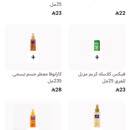
25مل
23
22
+
+
فيبكس كلاسك كريم مزيل
كازانوفا معطر جسم تيسمي
للعرق 25مل
235مل
28
23