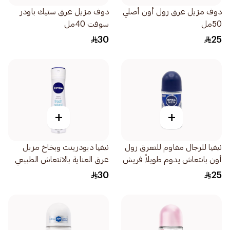
دوف مزيل عرق رول أون أصلي
دوف مزيل عرق ستيك باودر
50مل
سوفت 40مل
30
25
+
+
نيفيا للرجال مقاوم للتعرق رول
نيفيا ديودرينت وبخاخ مزيل
أون بانتعاش يدوم طويلاً فريش
عرق العناية بالانتعاش الطبيعي
أكتيف 50مل
للنساء 150مل
30
25