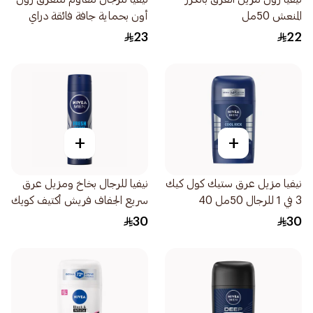
المنعش 50مل
أون بحماية جافة فائقة دراي
إمباكت 50مل
23
22
+
+
نيفيا مزيل عرق ستيك كول كيك
نيفيا للرجال بخاخ ومزيل عرق
3 في 1 للرجال 50مل 40
سريع الجفاف فريش أكتيف كويك
دراي 150مل
30
30