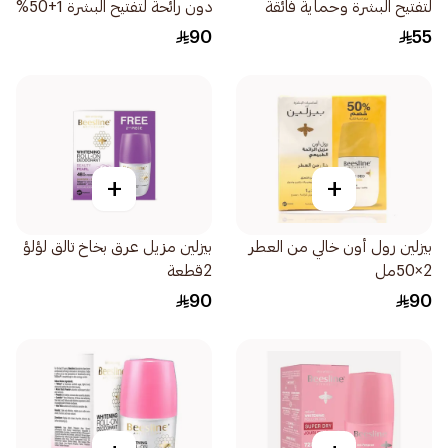
لتفتيح البشرة وحماية فائقة
دون رائحة لتفتيح البشرة 1+50%
سبورت بلس 1قطعة
50مل
90
55
+
+
بيزلين رول أون خالي من العطر
بيزلين مزيل عرق بخاخ تالق لؤلؤ
2×50مل
2قطعة
90
90