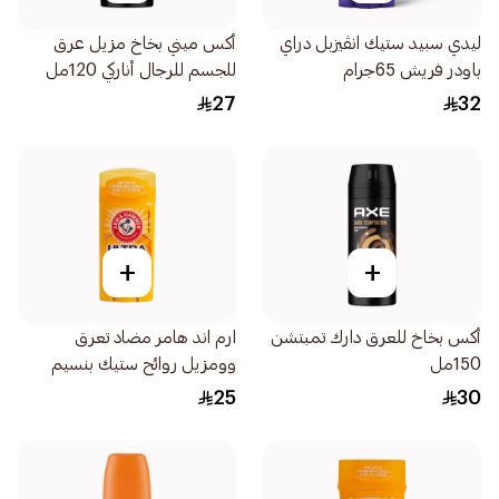
ليدي سبيد ستيك انڤيزبل دراي
أكس ميني بخاخ مزيل عرق
باودر فريش 65جرام
للجسم للرجال أناركي 120مل
27
32
+
+
أكس بخاخ للعرق دارك تمبتشن
ارم اند هامر مضاد تعرق
150مل
وومزيل روائح ستيك بنسيم
باودر فريش النظيف 73جرام
25
30