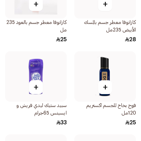
+
+
كازانوفا معطر جسم بالمسك
كازانوفا معطر جسم بالعود 235
الأبيض 235مل
مل
25
28
+
+
فوج بخاخ للجسم اكستريم
سبيد ستيك ليدي فريش و
120مل
ايسينس 65جرام
33
25