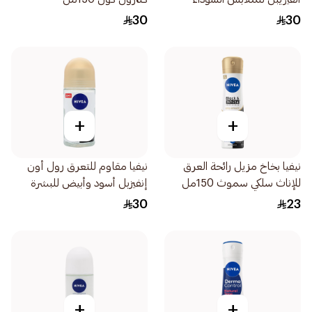
والبيضاء فريش للرجال 50مل
30
30
+
+
نيفيا بخاخ مزيل رائحة العرق
نيفيا مقاوم للتعرق رول أون
للإناث سلكي سموث 150مل
إنفيزبل أسود وأبيض للبشرة
الحساسة للنساء 50مل
30
23
+
+