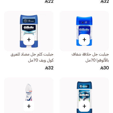
22
32
+
+
جيليت جل حلاقة شفاف
جيليت كلير جل مضاد للعرق
بالألوفيرا 70مل
كول ويف 70مل
32
30
+
+