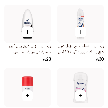
+
+
ريكسونا للنساء بخاخ مزيل عرق
ريكسونا مزيل عرق رول أون
هاي إمباكت وورك آوت 150مل
حماية غير مرئية للملابس
للنساء 50مل
23
30
+
+