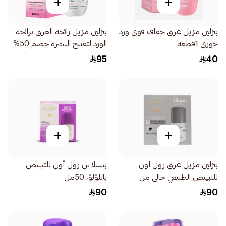
+
+
بيزلين مزيل عرق جفاف قوي ورد
بيزلين مزيل رائحة العرق برائحة
جوري 1قطعة
الورد لتفتيح البشرة خصم 50%
علي القطعة الثانية 50مل
95
40
+
+
بيزلين مزيل عرق رول اون
بيسلاين رول أون للتبييض
للتبييض الطبيعي خالي من
باللؤلؤ، 50مل
الالومنيوم العطور سيلفر باور
90
90
2×50مل