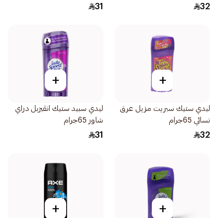
والروائح الغير محببة 65جرام
31
32
+
+
ليدي ستيك سبريت مزيل عرق
ليدي سبيد ستيك انڤيزبل دراي
نسائي 65جرام
شاور 65جرام
31
32
+
+