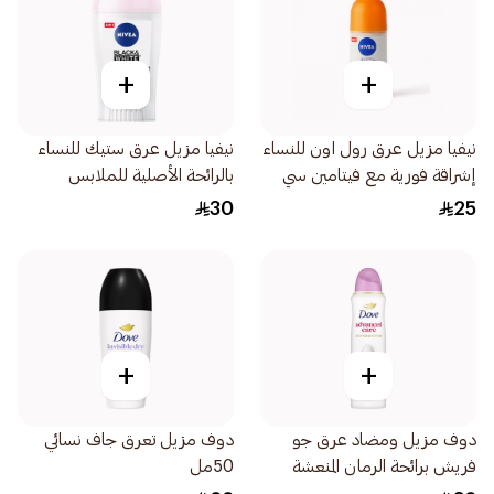
+
+
نيفيا مزيل عرق رول اون للنساء
نيفيا مزيل عرق ستيك للنساء
إشراقة فورية مع فيتامين سي
بالرائحة الأصلية للملابس
وإي 50مل
السوداء والبيضاء 40مل
30
25
+
+
دوف مزيل ومضاد عرق جو
دوف مزيل تعرق جاف نسائي
فريش برائحة الرمان المنعشة
50مل
للنساء 150مل