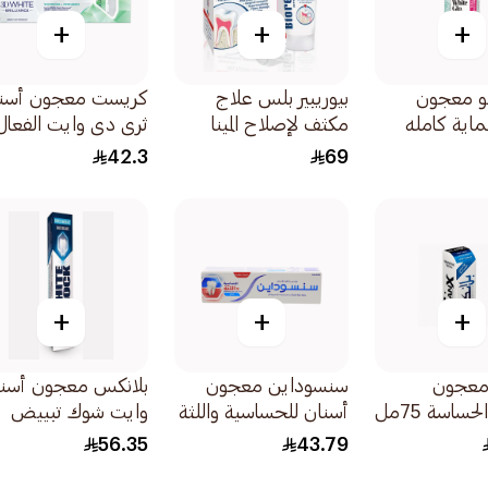
+
+
+
و معجون
بيوريبير بلس علاج
كريست معجون أسن
اية كامله
مكثف لإصلاح المينا
ثري دي وايت الفعال
50مل
لتبييض مثالي ومكث
42.3
69
وإزالة التصبغات 75مل
+
+
+
معجون
سنسوداين معجون
بلانكس معجون أسن
حساسة 75مل
أسنان للحساسية واللثة
وايت شوك تبييض
75مل
فوري 75مل
56.35
43.79