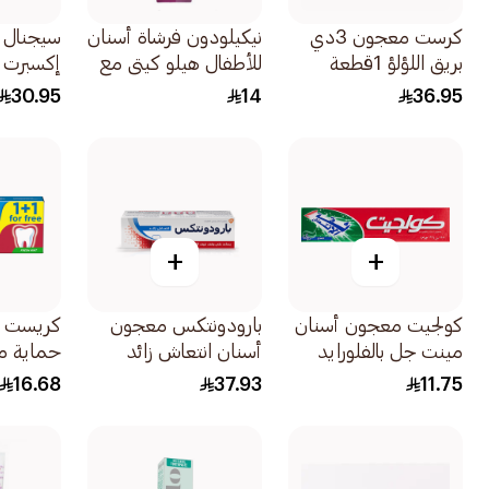
كرست معجون 3دي
نيكيلودون فرشاة أسنان
سيجنال 
بريق اللؤلؤ 1قطعة
للأطفال هيلو كيتي مع
إكسبرت ان
غطاء
30.95
14
36.95
+
+
كولجيت معجون أسنان
بارودونتكس معجون
كريست م
مينت جل بالفلورايد
أسنان انتعاش زائد
حماية م
125مل
لنزيف اللثة 75مل
بالنعناع 
16.68
37.93
11.75
125x2مل