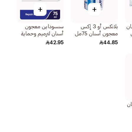
+
+
ان
بلانكس أو 3 إكس
سنسوداين معجون
معجون أسنان 75مل
أسنان لترميم وحماية
ف
75مل
42.95
44.85
ان