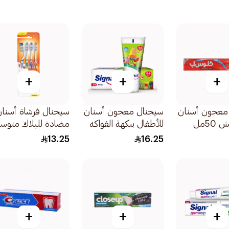
+
+
+
 معجون أسنان
سيجنال معجون أسنان
سيجنال فرشاة أسنا
50مل
للأطفال بنكهة الفواكه
مضادة للبلاك متوس
50مل
4قطعة
13.25
16.25
+
+
+