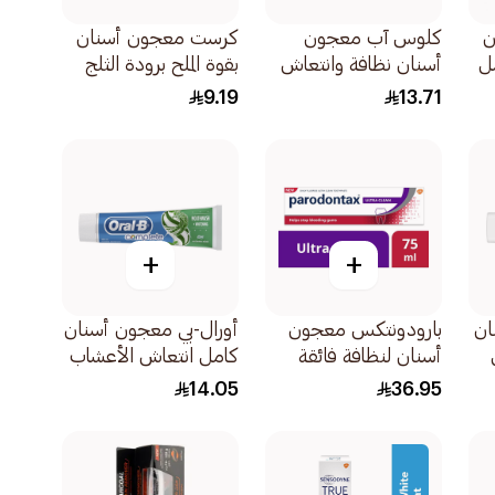
ن
كلوس آب معجون
كرست معجون أسنان
أسنان نظافة وانتعاش
بقوة الملح برودة الثلج
بيري بلاست 75مل
125مل
9.19
13.71
+
+
ان
بارودونتكس معجون
أورال-بي معجون أسنان
ض
أسنان لنظافة فائقة
كامل انتعاش الأعشاب
75مل
100مل
14.05
36.95