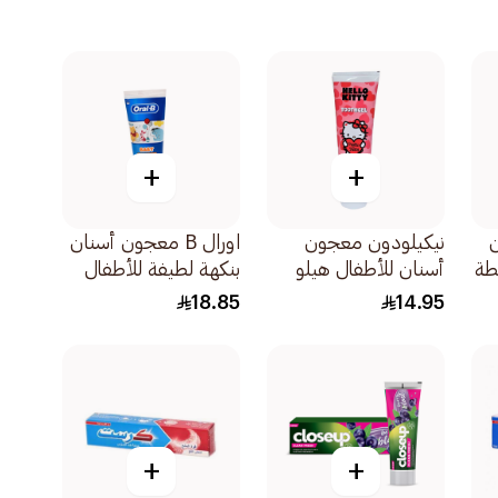
+
+
ن
نيكيلودون معجون
اورال B معجون أسنان
طة
أسنان للأطفال هيلو
بنكهة لطيفة للأطفال
كيتي بالفراولة 75مل
0-2 سنة 75مل
18.85
14.95
+
+