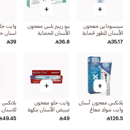
+
+
سينسوداين معجون
بيو ريبير بلس معجون
وايت جل
الأسنان المطور لحماية
الأسنان للحماية
اسنان حم
المينا وتبييض إضافي
الكاملة 75مل
115جرام
39
36.8
35.17
ناصع 75مل
+
+
بلانكس معجون أسنان
وايت جلو معجون
بلانكس 
وايت شوك معالج
تبييض الأسنان بنكهة
للاسنان ال
50مل
رذاذ الصيف 70جرام
49.45
49
126.5