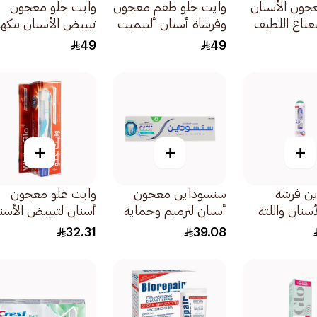
معجون الأسنان
وايت جلو طقم معجون
وايت جلو معجون
نعناع اللطيف
وفرشاة أسنان ألتيميت
تبييض الأسنان بنكه
وايت ثنائي 160مل
كريمة الفراولة 70جرام
49
49
+
+
+
ن فرشة
سنسوداين معجون
وايت غلو معجون
سنان واللثة
أسنان لترميم وحماية
أسنان لتبييض الأسن
 متوسطة
انتعاش زائد 75مل
الاحترافي الفائق مع
32.31
39.08
فرشاة أسنان 150جرام