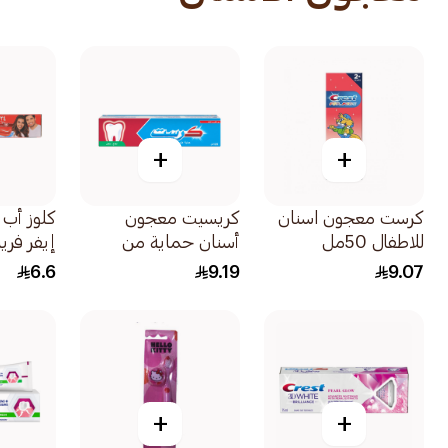
+
+
كرست معجون اسنان
كريسيت معجون
كلوز أب
للاطفال 50مل
أسنان حماية من
إيفر فريش 
التسوس بالنعناع
6.6
9.19
9.07
المنعش 125مل
+
+