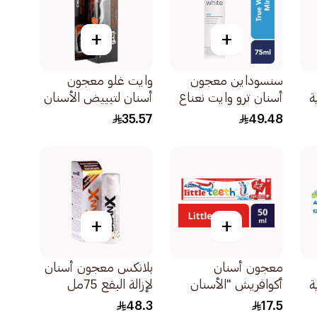
+
+
سنسوداين معجون
وايت غلو معجون
ة
أسنان ترو وايت نعناع
أسنان لتبييض الأسنان
لحساسية الأسنان
بالفحم النشط مع
35.57
49.48
75مل
فرشاة أسنان مجانية
150جرام
+
+
معجون أسنان
بلانكس معجون أسنان
ة
أكوافريش "الأسنان
لإزالة البقع 75مل
الصغيرة" 50مل
48.3
17.5