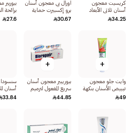
كريسيت معجون
اورال بي معجون أسنان
بيوربير 
أسنان ثلاثي الأبعاد
برو إكسبيرت حماية
برائحة ال
وايت ديلاكس انتعاش
شاملة ومتكاملة بنكهة
4093 75مل
27.6
30.67
34.25
بارد 75مل
النعناع 75مل
+
+
وايت جلو معجون
بيوريبير معجون أسنان
سنسوداي
تبييض الأسنان بنكهة
سريع المفعول لترميم
أسنان للأ
البطيخ المنعش 70جرام
الأسنان خالي من
الحساسة
33.84
44.85
49
الفلورايد 75مل
1قطعة