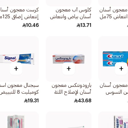
معجون أسنان
كلوس آب معجون
كرست معجون أسنا
تعاش 75مل
أسنان بياض وانتعاش
إنتعاش إضافى 125مل
بالفحم وجوز الهند
10.46
13.71
75مل
+
+
+
عجون أسنان
بارودونتكس معجون
سيجنال معجون اسن
ن التسوس
أسنان لإصلاح اللثة
كومبليت 8 للتبيي
المنعش
النشط بالنعناع 75مل
75مل
19.31
43.68