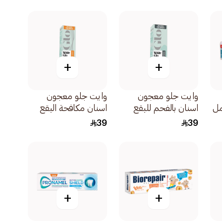
+
+
وايت جلو معجون
وايت جلو معجون
اسنان بالفحم للبقع
اسنان مكافحة البقع
العنيده 115جرام
115جرام
39
39
+
+