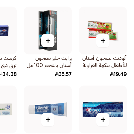
صحة اللث
75مل
+
+
ألودنت معجون أسنان
وايت جلو معجون
كرست مع
للأطفال بنكهة الفراولة
أسنان بالفحم 100مل
ثري دي 
والصبار 50مل
لحيوية وا
34.38
35.57
19.49
75مل
+
+