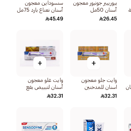
بيوريبير جونيور معجون
سنسوداين معجون
ة
أسنان 50مل
أسنان نعناع بارد 75مل
45.49
26.45
+
+
وايت جلو معجون
وايت غلو معجون
ان
اسنان للمدخنين
أسنان لتبييض بقع
100مل
القهوة والشاي مع
32.31
32.31
فرشاة أسنان 150جرام