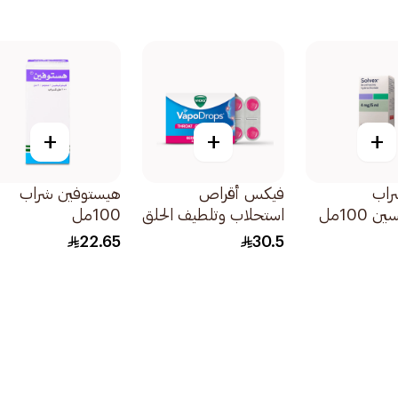
+
+
+
راب
فيكس أقراص
هيستوفين شراب
 100مل
استحلاب وتلطيف الحلق
100مل
بنكهة التوت والمنعشة
22.65
30.5
الفعالة 16قرص