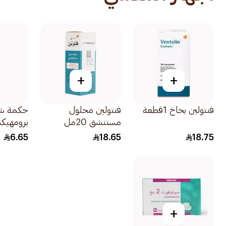
+
+
فنتولين بخاخ 1قطعة
فنتولين محلول
حكمة ش
مستنشق 20مل
برومهيكسين
6.65
18.65
18.75
+