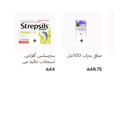
+
+
صافي شراب 100مل
ستربسلس أقراص
استحلاب خالية من
السكر بالليمون
44
49.75
36قرص