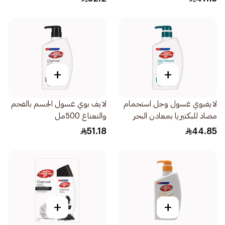
+
+
لايفبوي غسول وجل استحمام
لايف بوي غسول الجسم بالفحم
مضاد للبكتيريا بمعادن البحر
والنعناع 500مل
500مل
51.18
44.85
+
+