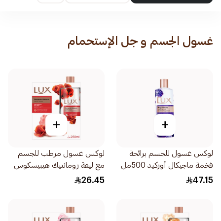
غسول الجسم و جل الإستحمام
+
+
لوكس غسول للجسم برائحة
لوكس غسول مرطب للجسم
فخمة ماجيكال أوركيد 500مل
مع ليفة رومانتيك هيبيسكوس
250مل
26.45
47.15