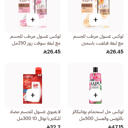
+
+
لوكس غسول مرطب للجسم
لوكس غسول مرطب للجسم
مع ليفة فيلفيت ياسمين
مع ليفة سوفت روز 250مل
250مل
26.45
26.45
+
+
لوكس جل استحمام بوتانيكالز
لايفبوي غسول للجسم مضاد
باللوتس والعسل 500مل
للبكتيريا توتال 10 300مل
32.2
47.15