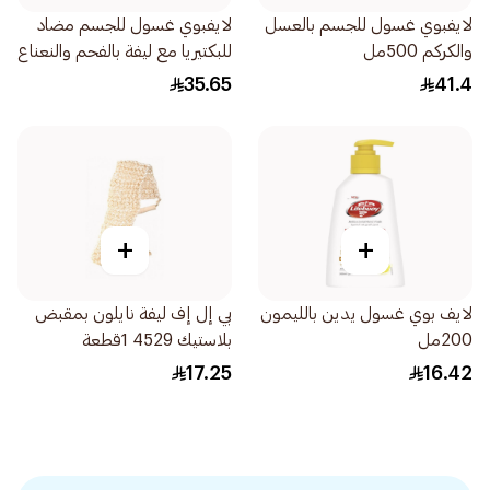
لايفبوي غسول للجسم بالعسل
لايفبوي غسول للجسم مضاد
والكركم 500مل
للبكتيريا مع ليفة بالفحم والنعناع
300مل
35.65
41.4
+
+
لايف بوي غسول يدين بالليمون
بي إل إف ليفة نايلون بمقبض
200مل
بلاستيك 4529 1قطعة
17.25
16.42