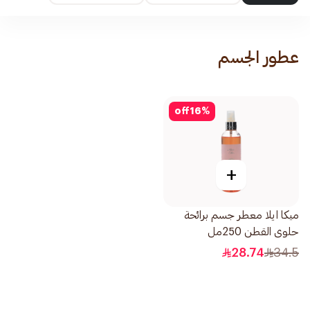
عطور الجسم
off
16
%
+
ميكا ايلا معطر جسم برائحة
حلوى القطن 250مل
28.74
34.5