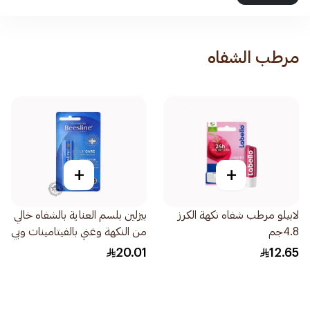
مرطب الشفاه
+
+
لابيلو مرطب شفاه نكهة الكرز
بيزلين بلسم العناية بالشفاه خالي
4.8جم
من النكهة وغني بالفيتامينات وبي
كاروتين 4.5جرام
20.01
12.65