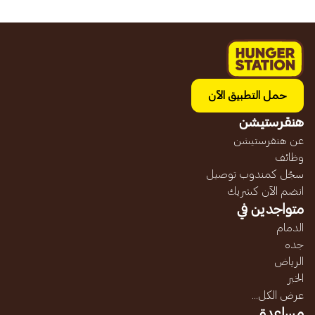
حمل التطبيق الآن
هنقرستيشن
عن هنقرستيشن
وظائف
سجّل كمندوب توصيل
انضم الآن كشريك
متواجدين في
الدمام
جده
الرياض
الخبر
عرض الكل...
مساعدة