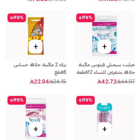
off
5
%
off
5
%
+
+
جيليت سيمبلي فينوس ماكينة
بيك 2 ماكينة حلاقة حساس
حلاقة بشفرتين للنساء 12قطعة
6قطع
22.94
24.15
42.72
44.97
off
5
%
off
5
%
+
+