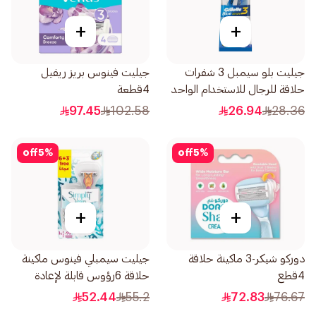
+
+
جيليت بلو سيمبل 3 شفرات
جيليت فينوس بريز ريفيل
حلاقة للرجال للاستخدام الواحد
4قطعة
4قطعة
97.45
102.58
26.94
28.36
off
5
%
off
5
%
+
+
دوركو شيكر-3 ماكينة حلاقة
جيليت سيمبلي فينوس ماكينة
4قطع
حلاقة 6رؤوس قابلة لإعادة
التعبئة 3قطعة
52.44
55.2
72.83
76.67