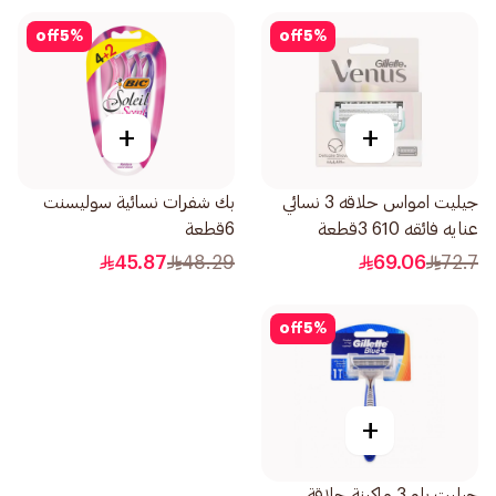
off
5
%
off
5
%
+
+
جيليت امواس حلاقه 3 نسائي
بك شفرات نسائية سوليسنت
عنايه فائقه 610 3قطعة
6قطعة
45.87
48.29
69.06
72.7
off
5
%
+
جيليت بلو 3 ماكينة حلاقة