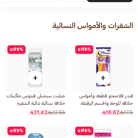
الشفرات والأمواس النسائية
off
5
%
off
5
%
+
+
فيذر فلامنجو قطعة وأمواس
جيليت سيمبلي فينوس ماكينات
حلاقة للوجه والجسم الرقيقة
حلاقة نسائية ثنائية الشفرة
1قطعة
4قطع
21.42
22.55
16.62
17.5
off
5
%
off
5
%