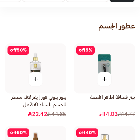
عطور الجسم
off
50
%
off
5
%
+
+
بيتر قصافة اظافر 1قطعة
بيور بيوتي فور إيفر لاف معطر
للجسم للنساء 250مل
22.42
44.85
14.03
14.77
off
50
%
off
40
%