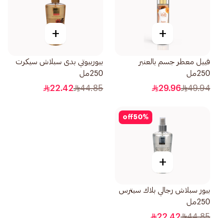
+
+
فييل معطر جسم بالعنبر
بيوربيوتي بدى سبلاش سيكرت
250مل
250مل
22.42
44.85
29.96
49.94
off
50
%
+
بيور سبلاش رجالي بلاك سيترس
250مل
22.42
44.85