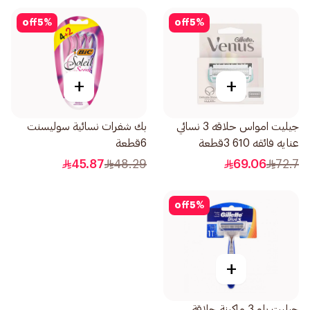
off
5
%
off
5
%
+
+
جيليت امواس حلاقه 3 نسائي
بك شفرات نسائية سوليسنت
عنايه فائقه 610 3قطعة
6قطعة
45.87
48.29
69.06
72.7
off
5
%
+
جيليت بلو 3 ماكينة حلاقة