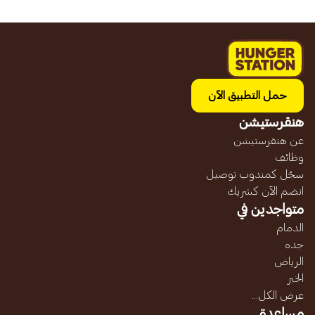
حمل التطبيق الآن
هنقرستيشن
عن هنقرستيشن
وظائف
سجّل كمندوب توصيل
انضم الآن كشريك
متواجدين في
الدمام
جده
الرياض
الخبر
عرض الكل...
مساعدة