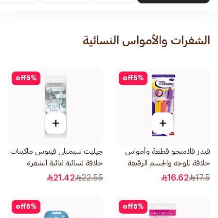
الشفرات والأمواس النسائية
off
5
%
off
5
%
+
+
فيذر فلامنجو قطعة وأمواس
جيليت سيمبلي فينوس ماكينات
حلاقة للوجه والجسم الرقيقة
حلاقة نسائية ثنائية الشفرة
1قطعة
4قطع
21.42
22.55
16.62
17.5
off
5
%
off
5
%