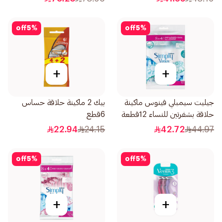
off
5
%
off
5
%
+
+
جيليت سيمبلي فينوس ماكينة
بيك 2 ماكينة حلاقة حساس
حلاقة بشفرتين للنساء 12قطعة
6قطع
22.94
24.15
42.72
44.97
off
5
%
off
5
%
+
+