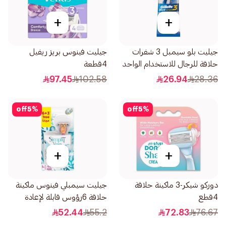
+
+
جيليت بلو سيمبل 3 شفرات
جيليت فينوس بريز ريفيل
حلاقة للرجال للاستخدام الواحد
4قطعة
4قطعة
97.45
102.58
26.94
28.36
off
5
%
off
5
%
+
+
دوركو شيكر-3 ماكينة حلاقة
جيليت سيمبلي فينوس ماكينة
4قطع
حلاقة 6رؤوس قابلة لإعادة
التعبئة 3قطعة
52.44
55.2
72.83
76.67