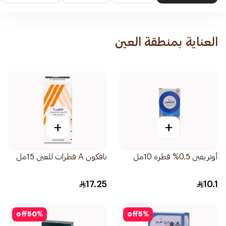
العناية بمنطقة العين
+
+
أوتريفين 0.5% قطرة 10مل
نافكون A قطرات للعين 15مل
17.25
10.1
off
50
%
off
5
%