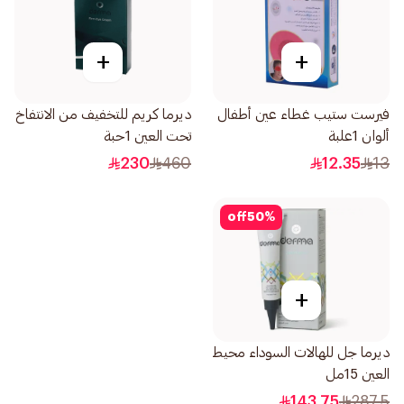
+
+
فيرست ستيب غطاء عين أطفال
ديرما كريم للتخفيف من الانتفاخ
ألوان 1علبة
تحت العين 1حبة
230
460
12.35
13
off
50
%
+
ديرما جل للهالات السوداء محيط
العين 15مل
143.75
287.5