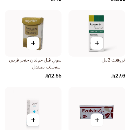
+
+
اتروفنت 2مل
سوني فيل جولدن جنجر قرص
استحلاب معتدل
12.65
27.6
+
+