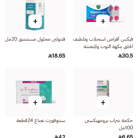
+
+
فيكس أقراص استحلاب وتلطيف
فنتولين محلول مستنشق 20مل
الحلق بنكهة التوت والمنعشة
الفعالة 16قرص
18.65
30.5
+
+
حكمة شراب برومهيكسين
سبتوفورت نعناع 24قطعة
100مل
42
6.65