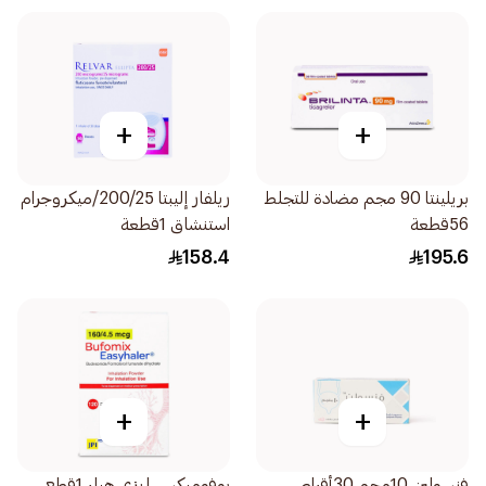
+
+
بريلينتا 90 مجم مضادة للتجلط
ريلفار إليبتا 200/25/ميكروجرام
56قطعة
استنشاق 1قطعة
158.4
195.6
+
+
فنسولين 10مجم 30أقراص
بوفوميكس إيزي هيلر 1قطع