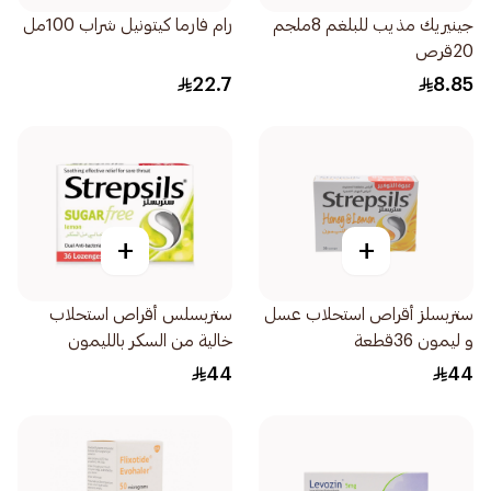
جينيريك مذيب للبلغم 8ملجم
رام فارما كيتونيل شراب 100مل
20قرص
22.7
8.85
+
+
ستربسلز أقراص استحلاب عسل
ستربسلس أقراص استحلاب
و ليمون 36قطعة
خالية من السكر بالليمون
36قرص
44
44