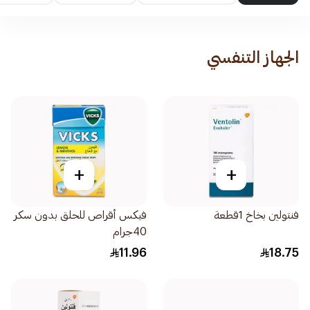
الجهاز التنفسي
+
+
فنتولين بخاخ 1قطعة
فيكس أقراص للحلق بدون سكر
40جرام
11.96
18.75