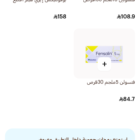
158
108.9
+
فنسولن 5ملجم 30قرص
84.7
استمتع بميزات حصرية داخل التطبيق وعروض