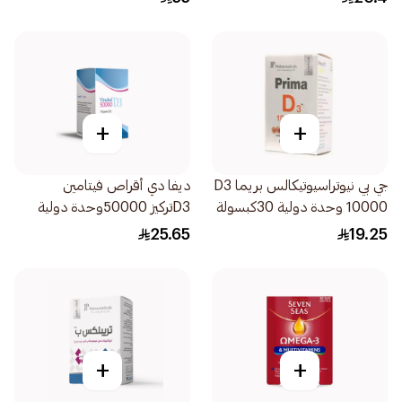
+
+
جي بي نيوتراسيوتيكالس بريما D3
ديفا دي أقراص فيتامين
10000 وحدة دولية 30كبسولة
D3تركيز 50000وحدة دولية
8أقراص
25.65
19.25
+
+