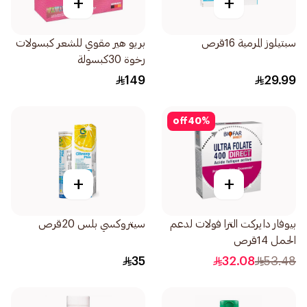
+
+
سبتيلوز المرمية 16قرص
بريو هير مقوي للشعر كبسولات
رخوة 30كبسولة
149
29.99
off
40
%
+
+
بيوفار دايركت الترا فولات لدعم
سيتروكسي بلس 20قرص
الحمل 14قرص
35
32.08
53.48