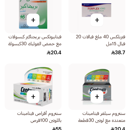
+
+
فيربلكس 40 ملغ فيالات 20
فيتابيوتكس بريجناكير كبسولات
فيال 15مل
مع حمض الفوليك 30كبسولة
20.4
38.7
+
+
سنتروم سيلفر فيتامينات
سنتروم أقراص فيتامينات
متعددة مع لوتين 30قطعة
باللوتين 100قرص
55
20.4