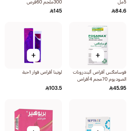
5مل
300ملجم 60قرص
145
84.6
+
+
فوساماكس أقراص أليندرونات
لوتينا أقراص فوار 1حبة
الصوديوم 70مجم 4أقراص
103.5
45.95