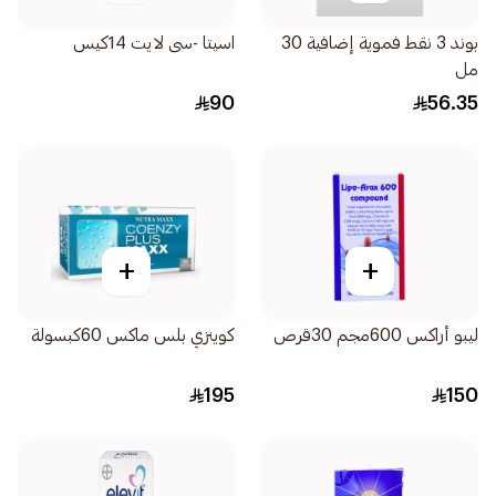
بوند 3 نقط فموية إضافية 30
اسيتا -سى لايت 14كيس
مل
90
56.35
+
+
ليبو أراكس 600مجم 30قرص
كوينزي بلس ماكس 60كبسولة
195
150