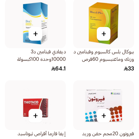
+
+
بيوكال بلس كالسيوم وفيتامين د
ديفادي فيتامين د3
وزنك وماغنيسيوم 60قرص
10000وحدة 100كبسولة
64.1
33
+
+
فيروتون 20مجم حقن وريد
إيفا فارما أقراص ثيوتاسيد