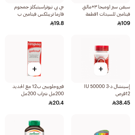
سيفن سيز اوميجا ٣+مالتي
جي بي نيوتراسيتيكلز جمجوم
فيتامين للسيدات 1قطعة
فارما تريبلكس فيتامين ب
30قرص
19.8
109
+
+
إسينشال د-3 50000 IU
فيروجلوبيين ب12 مع الحديد
12قرص
200مل شراب 200مل
20.4
38.45