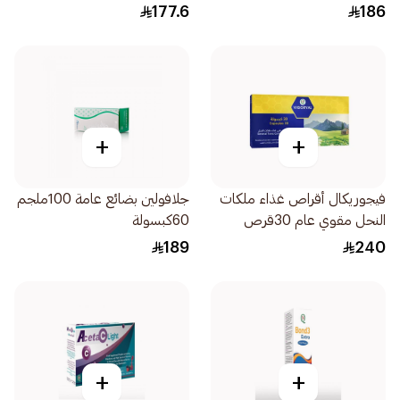
177.6
186
+
+
فيجوريكال أقراص غذاء ملكات
جلافولين بضائع عامة 100ملجم
النحل مقوي عام 30قرص
60كبسولة
189
240
+
+