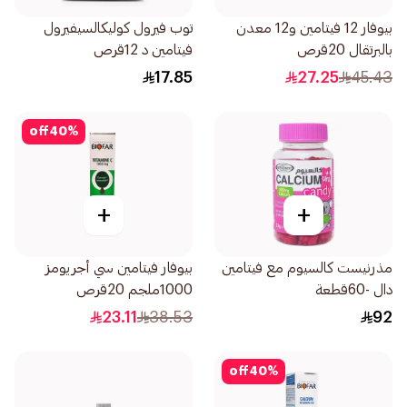
بيوفار 12 فيتامين و12 معدن
توب فيرول كوليكالسيفيرول
بالبرتقال 20قرص
فيتامين د 12قرص
17.85
27.25
45.43
off
40
%
+
+
مذرنيست كالسيوم مع فيتامين
بيوفار فيتامين سي أجريومز
دال -60قطعة
1000ملجم 20قرص
23.11
38.53
92
off
40
%