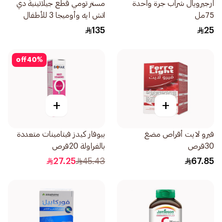
ارجيرويال شراب جرة واحدة
مستر تومي قطع جيلاتينية دي
75مل
اتش ايه وأوميجا 3 للأطفال
60قطعة
135
25
off
40
%
+
+
فيرو لايت أقراص مضغ
بيوفار كيدز فيتامينات متعددة
30قرص
بالفراولة 20قرص
27.25
45.43
67.85