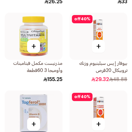
26.25
33
off
40
%
+
+
بيوفار إيس سيلينيوم وزنك
مذرنيست مكمل فيتامينات
تروبيكال 20قرص
وأوميجا 3 60قطعة
155.25
29.32
48.88
off
40
%
+
+