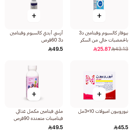
+
+
بيوفار كالسيوم وفيتامين د3
أرسي أيدي كالسيوم وفيتامين
بالحمضيات خالي من السكر
د3 60قرص
20قرص
49.5
25.87
43.13
+
+
نيوروبيون امبولات 10×3مل
ملتي فيتامين مكمل غذائي
فيتامينات متعددة 90قرص
49.5
45.5