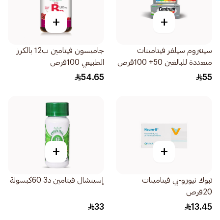
+
+
سينتروم سيلفر فيتامينات
جاميسون فيتامين ب12 بالكرز
متعددة للبالغين 50+ 100قرص
الطبيعي 100قرص
54.65
55
+
+
تبوك نيورو-بي فيتامينات
إسينشال فيتامين د3 60كبسولة
20قرص
33
13.45