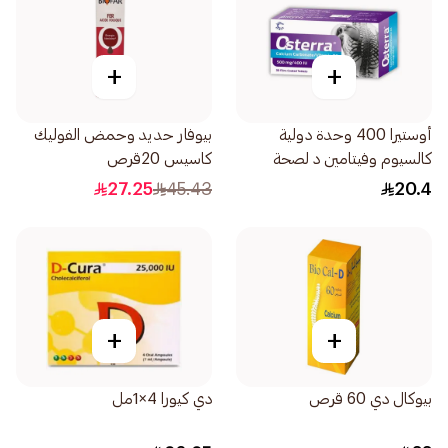
+
+
أوستيرا 400 وحدة دولية
بيوفار حديد وحمض الفوليك
كالسيوم وفيتامين د لصحة
كاسيس 20قرص
العظام 30قرص
27.25
45.43
20.4
+
+
بيوكال دي 60 قرص
دي كيورا 4×1مل