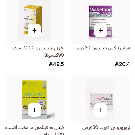
+
+
فيتابيوتيكس ديابيتون 30قرص
جي بي فيتامين د 1000 وحدة
90كبسولة
49.5
20.4
+
+
نيوروروبين فورت 30قرص
فيتال هـ فيتامين هـ مضاد أكسدة
30 كبسولة