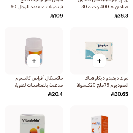
فيتامين هـ 400 وحدة 30
فيتامينات متعددة للرجال 60
كبسولة
كبسولة
109
36.3
+
+
تبوك ديفيدو ديكلوفيناك
ماكسيكال أقراص كالسيوم
الصوديوم 75ملغ 20كبسولة
مدعمة بالفيتامينات لتقوية
العظام 30ااقراص
20.4
30.65