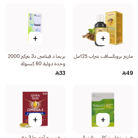
+
+
مارنيز بروبالسافت شراب 125مل
بريما د فيتامين د3 بتركيز 2000
وحدة دولية 60 كبسولة
33
49
+
+
جي بي نيتراسيتيكالس ناتشرال
سيفن سيز أوميجا 3 مع