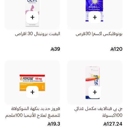
+
+
بونوفليكس اكسترا 30قرص
اليفيت برونيتال 30 اقراص
39
120
+
+
جي بي فيتالايف مكمل غذائي
فيروز حديد بنكهة الشوكولاتة
100كبسولة
للمضغ لعلاج الأنيميا 100ملجم
30قرص
19.3
127.24