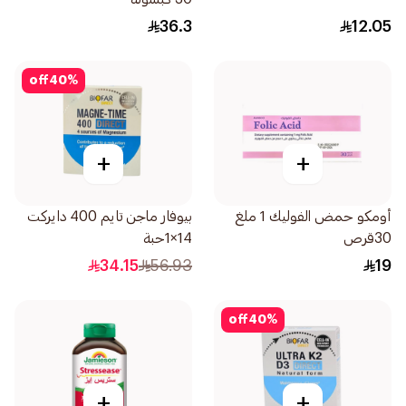
36.3
12.05
off
40
%
+
+
أومكو حمض الفوليك 1 ملغ
بيوفار ماجن تايم 400 دايركت
30قرص
14×1حبة
34.15
56.93
19
off
40
%
+
+