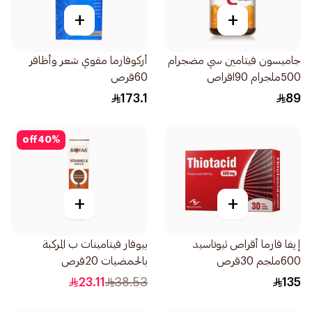
+
+
جاميسون فيتامين سي مضجرام
أركوفارما مقوي شعر وأظافر
500ملجرام 90اقراص
60قرص
173.1
89
off
40
%
+
+
إيفا فارما أقراص ثيوتاسيد
بيوفار فيتامينات ب المركبة
600ملجم 30قرص
بالحمضيات 20قرص
23.11
38.53
135