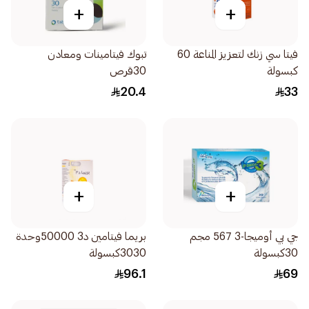
+
+
فيتا سي زنك لتعزيز المناعة 60
تبوك فيتامينات ومعادن
كبسولة
30قرص
20.4
33
+
+
جي بي أوميجا-3 567 مجم
بريما فيتامين د3 50000وحدة
30كبسولة
3030كبسولة
96.1
69