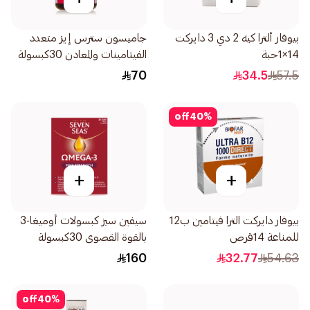
بيوفار ألترا كيه 2 دي 3 دايركت
جاميسون سترس إيز متعدد
14×1حبة
الفيتامينات والمعادن 30كبسولة
70
34.5
57.5
off
40
%
+
+
بيوفار دايركت الترا فيتامين ب12
سيفين سيز كبسولات أوميغا-3
للمناعة 14قرص
بالقوة القصوى 30كبسولة
160
32.77
54.63
off
40
%