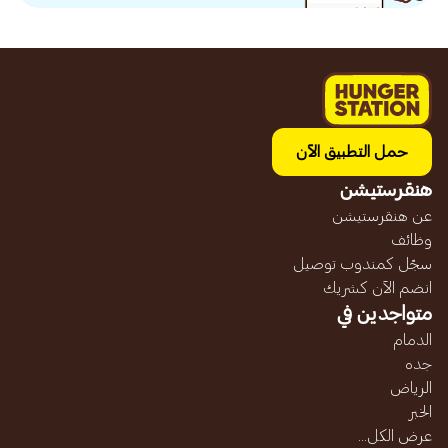
حمل التطبيق الآن
هنقرستيشن
عن هنقرستيشن
وظائف
سجّل كمندوب توصيل
انضم الآن كشريك
متواجدين في
الدمام
جده
الرياض
الخبر
عرض الكل...