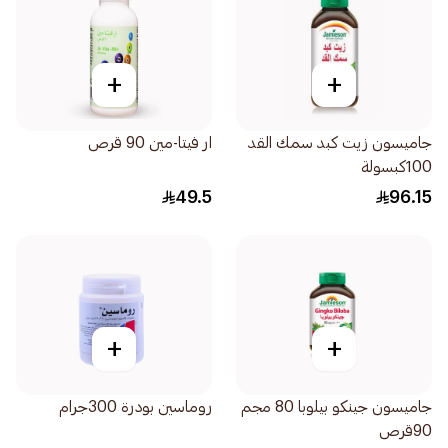
+
+
جاميسون زيت كبد سمك القد
ار فيتا-مين 90 قرص
100كبسولة
49.5
96.15
+
+
جاميسون جينكو بيلوبا 80 مجم
روماسين بودرة 300جرام
90قرص