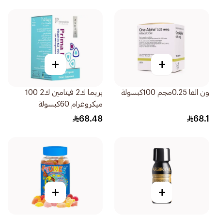
+
+
ون الفا 0.25مجم 100كبسولة
بريما ك2 فيتامين ك2 100
ميكروغرام 60كبسولة
68.48
68.1
+
+