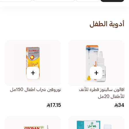
أدوية الطفل
+
+
افالون سالينوز قطرة للأنف
نوروفين شراب اطفال 150مل
للأطفال 20مل
17.15
34