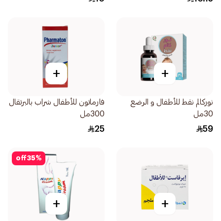
+
+
نوركالم نقط للأطفال و الرضع
فارماتون للأطفال شراب بالبرتقال
30مل
300مل
25
59
off
35
%
+
+