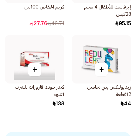
إيرفاست للأطفال 4 مجم
كريم الحفاض 100مل
28كيس
27.76
42.71
95.15
+
+
ريديوليكس بيبي تحاميل
كيدز بيوتك قارورات للشرب
12قطعة
1عبوة
138
44