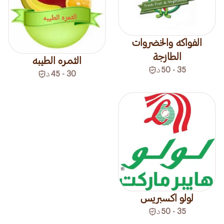
الفواكه والخضروات
الطازجة
الثمره الطيبه
35 - 50
د
30 - 45
د
لولو اكسبريس
35 - 50
د