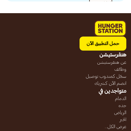
حمل التطبيق الآن
هنقرستيشن
عن هنقرستيشن
وظائف
سجّل كمندوب توصيل
انضم الآن كشريك
متواجدين في
الدمام
جده
الرياض
الخبر
عرض الكل...