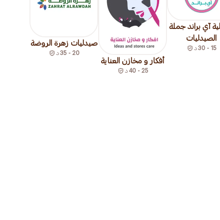
ة آي براند جملة
الصيدليات
صيدليات زهرة الروضة
15 - 30
د
20 - 35
د
أفكار و مخازن العناية
25 - 40
د