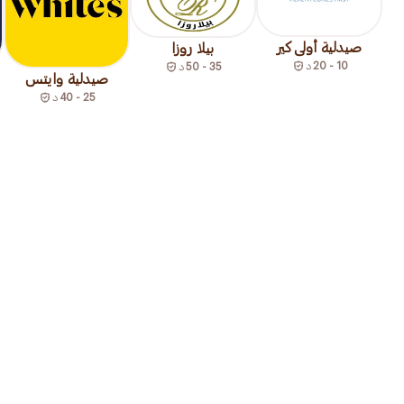
صيدلية أولى كير
بيلا روزا
10 - 20
د
35 - 50
د
صيدلية وايتس
25 - 40
د