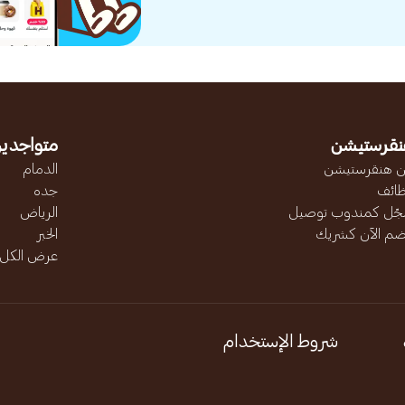
نقرستيشن
متواجدين
 هنقرستيشن
الدمام
ائف
جده
ّل كمندوب توصيل
الرياض
ضم الآن كشريك
الخبر
عرض الكل..
شروط الإستخدام