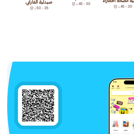
ة الصحة الخضراء
صيدلية الفارابي
30 - 45
د
30 - 45
د
35 - 50
د