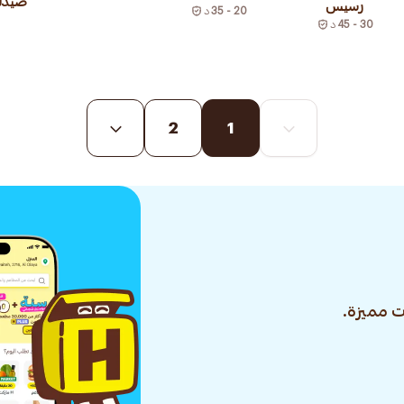
صيدلي
رسيس
20 - 35
د
30 - 45
د
2
1
 مميزة.