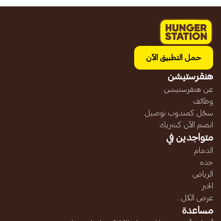
حمل التطبيق الآن
هنقرستيشن
عن هنقرستيشن
وظائف
سجّل كمندوب توصيل
انضم الآن كشريك
متواجدين في
الدمام
جده
الرياض
الخبر
عرض الكل...
مساعدة