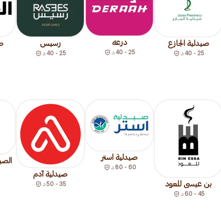
درعه
صيدلية الجازع
رسيس
صي
25 - 40
د
25 - 40
د
25 - 40
د
صيدلية استر
الصي
60 - 80
د
صيدلية آدم
بن عيسى للعود
35 - 50
د
45 - 60
د