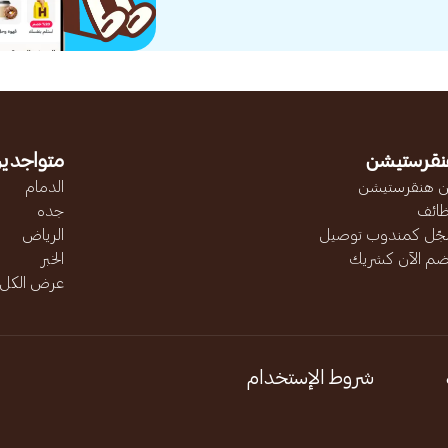
نقرستيشن
متواجدين
 هنقرستيشن
الدمام
ائف
جده
ّل كمندوب توصيل
الرياض
ضم الآن كشريك
الخبر
عرض الكل..
شروط الإستخدام