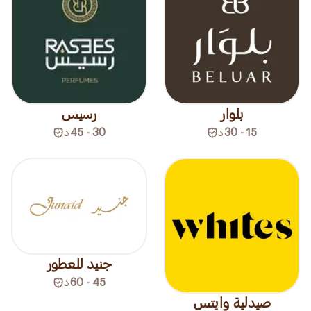
بلوار
رسيس
15 - 30
د
30 - 45
د
جنيد للعطور
45 - 60
د
صيدلية وايتس