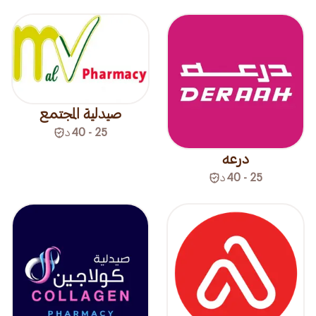
صيدلية المجتمع
25 - 40
د
درعه
25 - 40
د