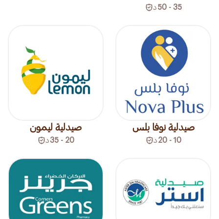
35 - 50
د
صيدلية نوفا بلس
صيدلية ليمون
10 - 20
د
20 - 35
د