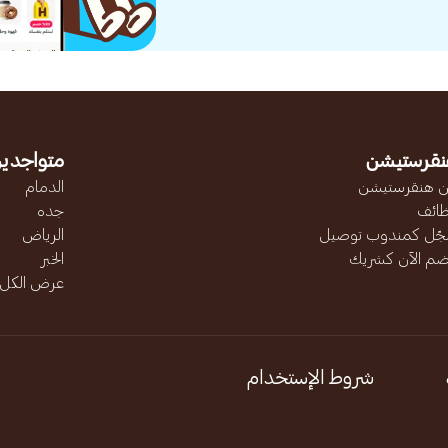
نقرستيشن
متواجدين
 هنقرستيشن
الدمام
ائف
جده
ّل كمندوب توصيل
الرياض
ضم الآن كشريك
الخبر
عرض الكل..
شروط الإستخدام