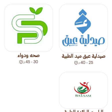
صحه ودواء
صيدلية عبق ميد الطبية
30 - 45
د
25 - 40
د