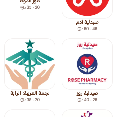
كنوز الدواء
20 - 35
د
صيدلية آدم
45 - 60
د
صيدلية روز
نجمة الغربية: الراية
25 - 40
د
20 - 35
د