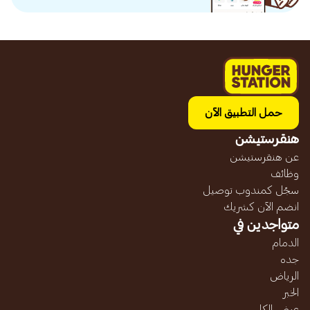
حمل التطبيق الآن
هنقرستيشن
عن هنقرستيشن
وظائف
سجّل كمندوب توصيل
انضم الآن كشريك
متواجدين في
الدمام
جده
الرياض
الخبر
عرض الكل...