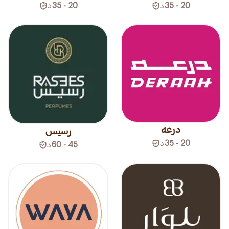
20 - 35
د
20 - 35
د
درعه
رسيس
20 - 35
د
45 - 60
د