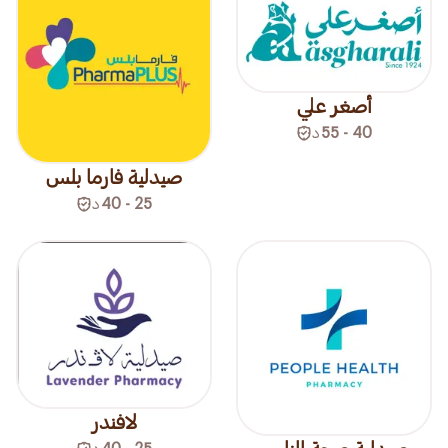
أصغر علي
40 - 55
د
صيدلية فارما بلس
25 - 40
د
لافندر