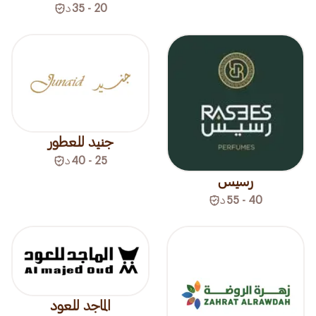
20 - 35
د
جنيد للعطور
25 - 40
د
رسيس
40 - 55
د
الماجد للعود