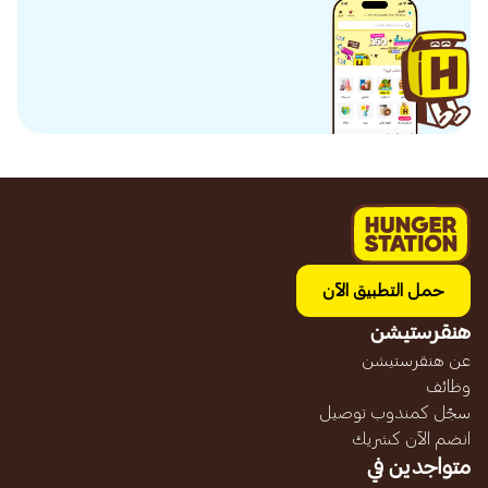
حمل التطبيق الآن
هنقرستيشن
عن هنقرستيشن
وظائف
سجّل كمندوب توصيل
انضم الآن كشريك
متواجدين في