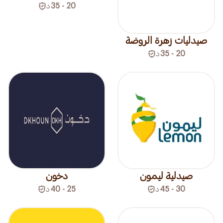
20 - 35
د
صيدليات زهرة الروضة
20 - 35
د
صيدلية ليمون
دخون
30 - 45
د
25 - 40
د