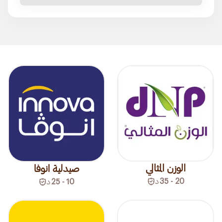
الوزن المثالي
صيدلية انوفا
20 - 35
د
10 - 25
د