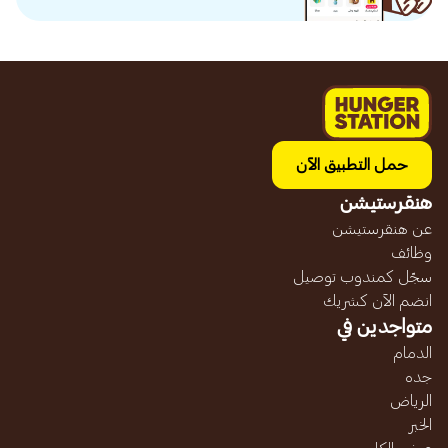
حمل التطبيق الآن
هنقرستيشن
عن هنقرستيشن
وظائف
سجّل كمندوب توصيل
انضم الآن كشريك
متواجدين في
الدمام
جده
الرياض
الخبر